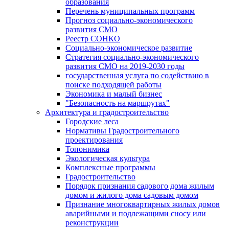
образования
Перечень муниципальных программ
Прогноз социально-экономического
развития СМО
Реестр СОНКО
Социально-экономическое развитие
Стратегия социально-экономического
развития СМО на 2019-2030 годы
государственная услуга по содействию в
поиске подходящей работы
Экономика и малый бизнес
"Безопасность на маршрутах"
Архитектура и градостроительство
Городские леса
Нормативы Градостроительного
проектирования
Топонимика
Экологическая культура
Комплексные программы
Градостроительство
Порядок признания садового дома жилым
домом и жилого дома садовым домом
Признание многоквартирных жилых домов
аварийными и подлежащими сносу или
реконструкции