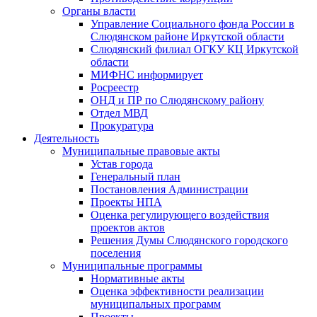
Органы власти
Управление Социального фонда России в
Слюдянском районе Иркутской области
Слюдянский филиал ОГКУ КЦ Иркутской
области
МИФНС информирует
Росреестр
ОНД и ПР по Слюдянскому району
Отдел МВД
Прокуратура
Деятельность
Муниципальные правовые акты
Устав города
Генеральный план
Постановления Администрации
Проекты НПА
Оценка регулирующего воздействия
проектов актов
Решения Думы Слюдянского городского
поселения
Муниципальные программы
Нормативные акты
Оценка эффективности реализации
муниципальных программ
Проекты