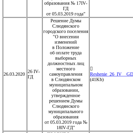
образования № 17IV-
ГД
от 05.03.2019 года"
Решение Думы
Слюдянского
городского поселения
"О внесении
изменений
в Положение
об оплате труда
выборных
должностных лиц
местного
26 IV-
26.03.2020
самоуправления
Reshenie_26_IV__GD_
ГД
в Слюдянском
(41Kb)
муниципальном
образовании,
утвержденное
решением Думы
Слюдянского
муниципального
образования
от 05.03.2019 года №
18IV-ГД"