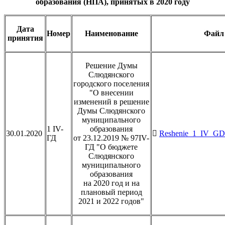
образования (НПА), принятых в 2020 году
Дата
Номер
Наименование
Файл 
принятия
Решение Думы
Слюдянского
городского поселения
"О внесении
изменений в решение
Думы Слюдянского
муниципального
1 IV-
образования
30.01.2020
Reshenie_1_IV_GD_
ГД
от 23.12.2019 № 97IV-
ГД "О бюджете
Слюдянского
муниципального
образования
на 2020 год и на
плановый период
2021 и 2022 годов"