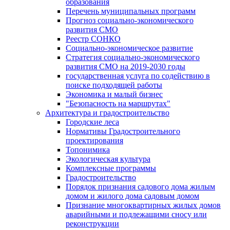
образования
Перечень муниципальных программ
Прогноз социально-экономического
развития СМО
Реестр СОНКО
Социально-экономическое развитие
Стратегия социально-экономического
развития СМО на 2019-2030 годы
государственная услуга по содействию в
поиске подходящей работы
Экономика и малый бизнес
"Безопасность на маршрутах"
Архитектура и градостроительство
Городские леса
Нормативы Градостроительного
проектирования
Топонимика
Экологическая культура
Комплексные программы
Градостроительство
Порядок признания садового дома жилым
домом и жилого дома садовым домом
Признание многоквартирных жилых домов
аварийными и подлежащими сносу или
реконструкции