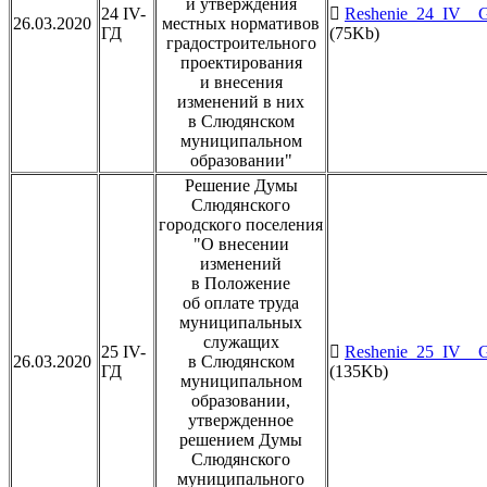
и утверждения
24 IV-
Reshenie_24_IV__G
26.03.2020
местных нормативов
ГД
(75Kb)
градостроительного
проектирования
и внесения
изменений в них
в Слюдянском
муниципальном
образовании"
Решение Думы
Слюдянского
городского поселения
"О внесении
изменений
в Положение
об оплате труда
муниципальных
служащих
25 IV-
Reshenie_25_IV__G
26.03.2020
в Слюдянском
ГД
(135Kb)
муниципальном
образовании,
утвержденное
решением Думы
Слюдянского
муниципального