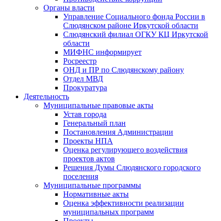
Органы власти
Управление Социального фонда России в
Слюдянском районе Иркутской области
Слюдянский филиал ОГКУ КЦ Иркутской
области
МИФНС информирует
Росреестр
ОНД и ПР по Слюдянскому району
Отдел МВД
Прокуратура
Деятельность
Муниципальные правовые акты
Устав города
Генеральный план
Постановления Администрации
Проекты НПА
Оценка регулирующего воздействия
проектов актов
Решения Думы Слюдянского городского
поселения
Муниципальные программы
Нормативные акты
Оценка эффективности реализации
муниципальных программ
Проекты