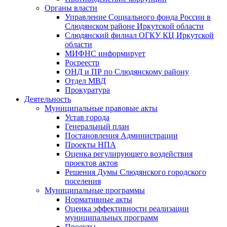
Органы власти
Управление Социального фонда России в
Слюдянском районе Иркутской области
Слюдянский филиал ОГКУ КЦ Иркутской
области
МИФНС информирует
Росреестр
ОНД и ПР по Слюдянскому району
Отдел МВД
Прокуратура
Деятельность
Муниципальные правовые акты
Устав города
Генеральный план
Постановления Администрации
Проекты НПА
Оценка регулирующего воздействия
проектов актов
Решения Думы Слюдянского городского
поселения
Муниципальные программы
Нормативные акты
Оценка эффективности реализации
муниципальных программ
Проекты