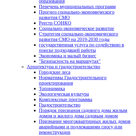
образования
Перечень муниципальных программ
Прогноз социально-экономического
развития СМО
Реестр СОНКО
Социально-экономическое развитие
Стратегия социально-экономического
развития СМО на 2019-2030 годы
государственная услуга по содействию в
поиске подходящей работы
Экономика и малый бизнес
"Безопасность на маршрутах"
Архитектура и градостроительство
Городские леса
Нормативы Градостроительного
проектирования
Топонимика
Экологическая культура
Комплексные программы
Градостроительство
Порядок признания садового дома жилым
домом и жилого дома садовым домом
Признание многоквартирных жилых домов
аварийными и подлежащими сносу или
реконструкции