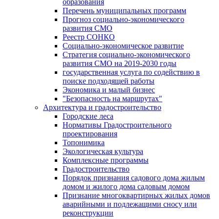
образования
Перечень муниципальных программ
Прогноз социально-экономического
развития СМО
Реестр СОНКО
Социально-экономическое развитие
Стратегия социально-экономического
развития СМО на 2019-2030 годы
государственная услуга по содействию в
поиске подходящей работы
Экономика и малый бизнес
"Безопасность на маршрутах"
Архитектура и градостроительство
Городские леса
Нормативы Градостроительного
проектирования
Топонимика
Экологическая культура
Комплексные программы
Градостроительство
Порядок признания садового дома жилым
домом и жилого дома садовым домом
Признание многоквартирных жилых домов
аварийными и подлежащими сносу или
реконструкции