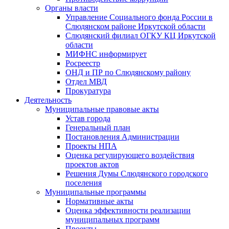
Органы власти
Управление Социального фонда России в
Слюдянском районе Иркутской области
Слюдянский филиал ОГКУ КЦ Иркутской
области
МИФНС информирует
Росреестр
ОНД и ПР по Слюдянскому району
Отдел МВД
Прокуратура
Деятельность
Муниципальные правовые акты
Устав города
Генеральный план
Постановления Администрации
Проекты НПА
Оценка регулирующего воздействия
проектов актов
Решения Думы Слюдянского городского
поселения
Муниципальные программы
Нормативные акты
Оценка эффективности реализации
муниципальных программ
Проекты