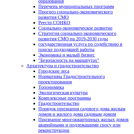
образования
Перечень муниципальных программ
Прогноз социально-экономического
развития СМО
Реестр СОНКО
Социально-экономическое развитие
Стратегия социально-экономического
развития СМО на 2019-2030 годы
государственная услуга по содействию в
поиске подходящей работы
Экономика и малый бизнес
"Безопасность на маршрутах"
Архитектура и градостроительство
Городские леса
Нормативы Градостроительного
проектирования
Топонимика
Экологическая культура
Комплексные программы
Градостроительство
Порядок признания садового дома жилым
домом и жилого дома садовым домом
Признание многоквартирных жилых домов
аварийными и подлежащими сносу или
реконструкции