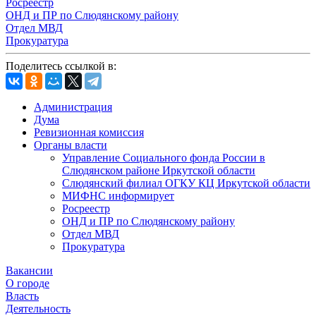
Росреестр
ОНД и ПР по Слюдянскому району
Отдел МВД
Прокуратура
Поделитесь ссылкой в:
Администрация
Дума
Ревизионная комиссия
Органы власти
Управление Социального фонда России в
Слюдянском районе Иркутской области
Слюдянский филиал ОГКУ КЦ Иркутской области
МИФНС информирует
Росреестр
ОНД и ПР по Слюдянскому району
Отдел МВД
Прокуратура
Вакансии
О городе
Власть
Деятельность