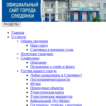
РАЗДЕЛЫ
Главная
О городе
Общие сведения
Наш город
Слюдянка в военные годы
Почетные граждане
Символика
Описание
Положение о гербе и флаге
Гостям нашего города
Добро пожаловать в Слюдянку!
Достопримечательности
Музеи
Природные объекты
Туристическая карта
Туристические маршруты
Байкальский Дед Мороз
Гостиницы, турбазы, санатории