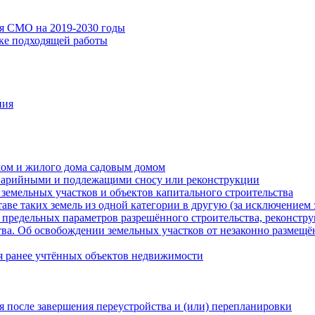
ия СМО на 2019-2030 годы
ске подходящей работы
ния
мом и жилого дома садовым домом
варийными и подлежащими сносу или реконструкции
земельных участков и объектов капитального строительства
таве таких земель из одной категории в другую (за исключением 
 предельных параметров разрешённого строительства, реконстру
ва. Об освобождении земельных участков от незаконно размещё
я ранее учтённых объектов недвижимости
 после завершения переустройства и (или) перепланировки