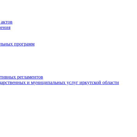
 актов
ления
альных программ
ативных регламентов
дарственных и муниципальных услуг иркутской области