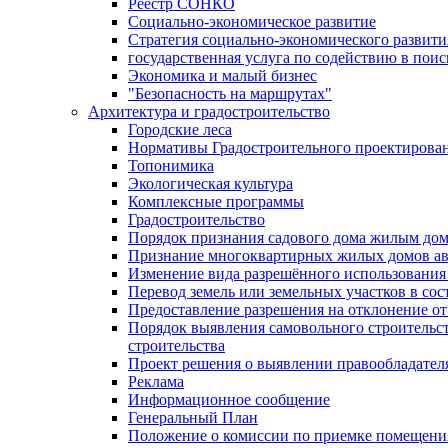
Реестр СОНКО
Социально-экономическое развитие
Стратегия социально-экономического развит
государственная услуга по содействию в пои
Экономика и малый бизнес
"Безопасность на маршрутах"
Архитектура и градостроительство
Городские леса
Нормативы Градостроительного проектирова
Топонимика
Экологическая культура
Комплексные программы
Градостроительство
Порядок признания садового дома жилым до
Признание многоквартирных жилых домов а
Изменение вида разрешённого использования 
Перевод земель или земельных участков в сос
Предоставление разрешения на отклонение от
Порядок выявления самовольного строительст
строительства
Проект решения о выявлении правообладател
Реклама
Информационное сообщение
Генеральный План
Положение о комиссии по приемке помещения