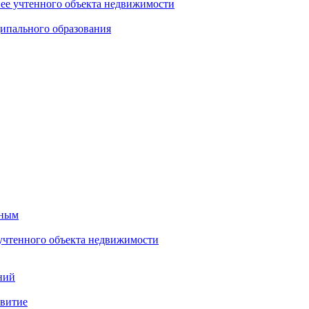
нее учтенного объекта недвижимости
ипального образования
тным
 учтенного объекта недвижимости
ний
звитие