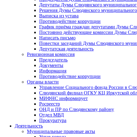
Депутаты Думы Слюдянского муниципального
Решения Думы Слюдянского муниципального
Выписка из устава
Противодействие коррупции
График приёма граждан депутатами Думы Сл
Постоянно действующие комиссии Думы Слюд
Написать письмо
Повестки заседаний Думы Слюдянского муни
Депутатская деятельность
Ревизионная комиссия
Председатель
Документы
Информация
Противодействие коррупции
Органы власти
Управление Социального фонда России в Слю
Слюдянский филиал ОГКУ КЦ Иркутской обл
МИФНС информирует
Росреестр
ОНД и ПР по Слюдянскому району
Отдел МВД
Прокуратура
Деятельность
Муниципальные правовые акты
Устав города