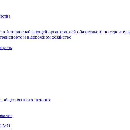
йства
ной теплоснабжающей организацией обязательств по строительс
ранспорте и в дорожном хозяйстве
троль
ов общественного питания
ования
я СМО