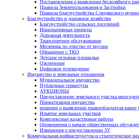
Постановления о выявлении бесхозяйного ра
Правила Землепользования и Застройки
Правила благоустройства Слюдянского муниц
Благоустройство и дорожное хозяйство
Благоустройство сельских поселений
Инициативные проекты
Дорожная деятельность
Транспортное обслуживание
Месячник по очистке от мусора
Обращение с ТКО
Детские игровые площадки
Озеленение
Цифровое телевидение
Имущество и земельные отношения
Муниципальное имущество
Публичные сервитуты
АУКЦИОНЫ
Предоставление земельного участка многоде
Приватизация имущества
решение о выявлении правообладателя ранее
Изъятие земельных участков
Комплексные кадастровые работы
Оповещения о начале общественных обсужде
Извещения о предоставлении ЗУ
Коммунальная инфраструктура и стратегическое ра