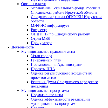
Органы власти
Управление Социального фонда России в
Слюдянском районе Иркутской области
Слюдянский филиал ОГКУ КЦ Иркутской
области
МИФНС информирует
Росреестр
ОНД и ПР по Слюдянскому району
Отдел МВД
Прокуратура
Деятельность
Муниципальные правовые акты
Устав города
Генеральный план
Постановления Администрации
Проекты НПА
Оценка регулирующего воздействия
проектов актов
Решения Думы Слюдянского городского
поселения
Муниципальные программы
Нормативные акты
Оценка эффективности реализации
муниципальных программ
Проекты