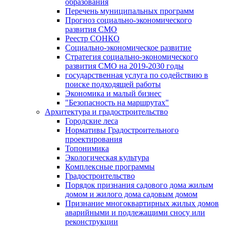
образования
Перечень муниципальных программ
Прогноз социально-экономического
развития СМО
Реестр СОНКО
Социально-экономическое развитие
Стратегия социально-экономического
развития СМО на 2019-2030 годы
государственная услуга по содействию в
поиске подходящей работы
Экономика и малый бизнес
"Безопасность на маршрутах"
Архитектура и градостроительство
Городские леса
Нормативы Градостроительного
проектирования
Топонимика
Экологическая культура
Комплексные программы
Градостроительство
Порядок признания садового дома жилым
домом и жилого дома садовым домом
Признание многоквартирных жилых домов
аварийными и подлежащими сносу или
реконструкции