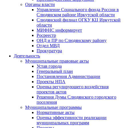
Органы власти
Управление Социального фонда России в
Слюдянском районе Иркутской области
Слюдянский филиал ОГКУ КЦ Иркутской
области
МИФНС информирует
Росреестр
ОНД и ПР по Слюдянскому району
Отдел МВД
Прокуратура
Деятельность
Муниципальные правовые акты
Устав города
Генеральный план
Постановления Администрации
Проекты НПА
Оценка регулирующего воздействия
проектов актов
Решения Думы Слюдянского городского
поселения
Муниципальные программы
Нормативные акты
Оценка эффективности реализации
муниципальных программ
Проекты