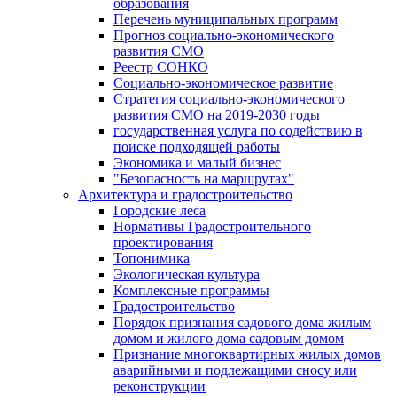
образования
Перечень муниципальных программ
Прогноз социально-экономического
развития СМО
Реестр СОНКО
Социально-экономическое развитие
Стратегия социально-экономического
развития СМО на 2019-2030 годы
государственная услуга по содействию в
поиске подходящей работы
Экономика и малый бизнес
"Безопасность на маршрутах"
Архитектура и градостроительство
Городские леса
Нормативы Градостроительного
проектирования
Топонимика
Экологическая культура
Комплексные программы
Градостроительство
Порядок признания садового дома жилым
домом и жилого дома садовым домом
Признание многоквартирных жилых домов
аварийными и подлежащими сносу или
реконструкции