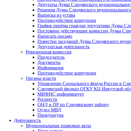
Депутаты Думы Слюдянского муниципального
Решения Думы Слюдянского муниципального
Выписка из устава
Противодействие коррупции
График приёма граждан депутатами Думы Сл
Постоянно действующие комиссии Думы Слюд
Написать письмо
Повестки заседаний Думы Слюдянского муни
Депутатская деятельность
Ревизионная комиссия
Председатель
Документы
Информация
Противодействие коррупции
Органы власти
Управление Социального фонда России в Слю
Слюдянский филиал ОГКУ КЦ Иркутской обл
МИФНС информирует
Росреестр
ОНД и ПР по Слюдянскому району
Отдел МВД
Прокуратура
Деятельность
Муниципальные правовые акты
Устав города