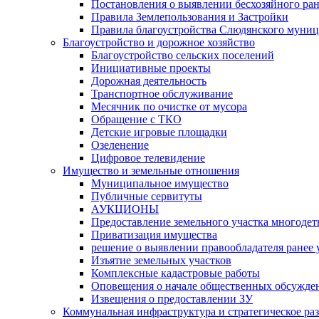
Постановления о выявлении бесхозяйного ра
Правила Землепользования и Застройки
Правила благоустройства Слюдянского муниц
Благоустройство и дорожное хозяйство
Благоустройство сельских поселений
Инициативные проекты
Дорожная деятельность
Транспортное обслуживание
Месячник по очистке от мусора
Обращение с ТКО
Детские игровые площадки
Озеленение
Цифровое телевидение
Имущество и земельные отношения
Муниципальное имущество
Публичные сервитуты
АУКЦИОНЫ
Предоставление земельного участка многоде
Приватизация имущества
решение о выявлении правообладателя ранее
Изъятие земельных участков
Комплексные кадастровые работы
Оповещения о начале общественных обсужде
Извещения о предоставлении ЗУ
Коммунальная инфраструктура и стратегическое ра