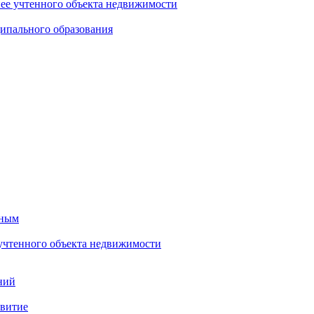
нее учтенного объекта недвижимости
ипального образования
тным
 учтенного объекта недвижимости
ний
звитие