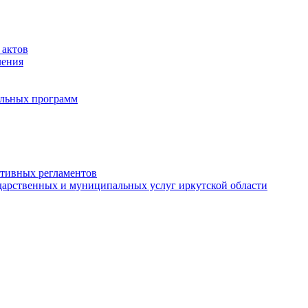
 актов
ления
альных программ
ативных регламентов
дарственных и муниципальных услуг иркутской области