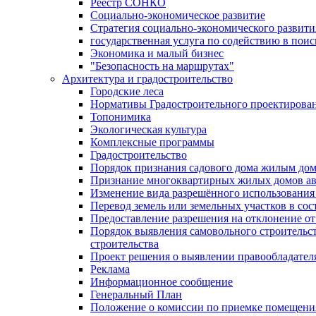
Реестр СОНКО
Социально-экономическое развитие
Стратегия социально-экономического развит
государственная услуга по содействию в пои
Экономика и малый бизнес
"Безопасность на маршрутах"
Архитектура и градостроительство
Городские леса
Нормативы Градостроительного проектирова
Топонимика
Экологическая культура
Комплексные программы
Градостроительство
Порядок признания садового дома жилым до
Признание многоквартирных жилых домов а
Изменение вида разрешённого использования 
Перевод земель или земельных участков в сос
Предоставление разрешения на отклонение от
Порядок выявления самовольного строительст
строительства
Проект решения о выявлении правообладател
Реклама
Информационное сообщение
Генеральный План
Положение о комиссии по приемке помещения