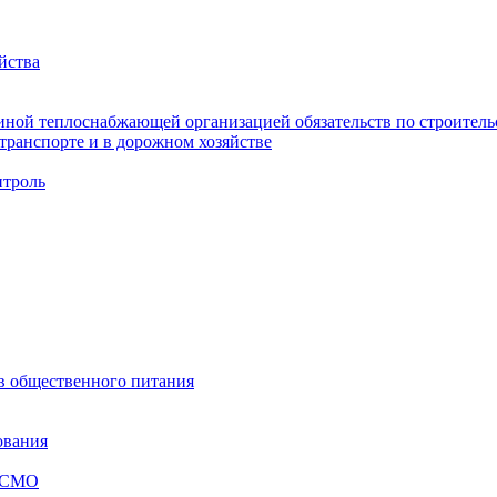
йства
ной теплоснабжающей организацией обязательств по строительс
ранспорте и в дорожном хозяйстве
троль
ов общественного питания
ования
я СМО