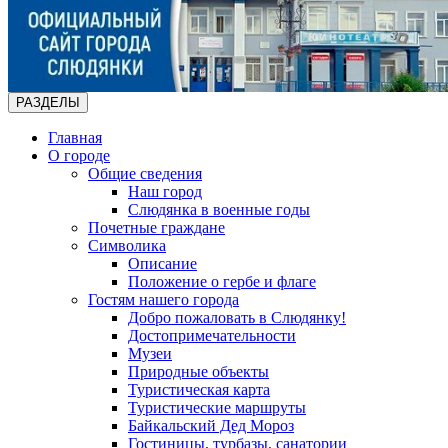
РАЗДЕЛЫ
Главная
О городе
Общие сведения
Наш город
Слюдянка в военные годы
Почетные граждане
Символика
Описание
Положение о гербе и флаге
Гостям нашего города
Добро пожаловать в Слюдянку!
Достопримечательности
Музеи
Природные объекты
Туристическая карта
Туристические маршруты
Байкальский Дед Мороз
Гостиницы, турбазы, санатории