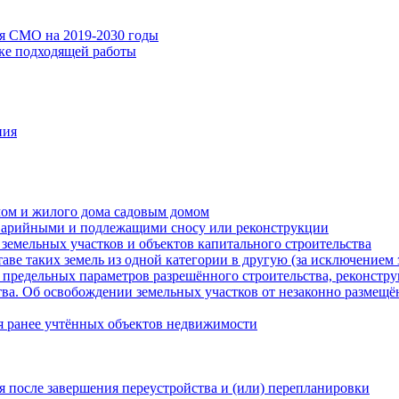
ия СМО на 2019-2030 годы
ске подходящей работы
ния
мом и жилого дома садовым домом
варийными и подлежащими сносу или реконструкции
земельных участков и объектов капитального строительства
таве таких земель из одной категории в другую (за исключением 
 предельных параметров разрешённого строительства, реконстру
ва. Об освобождении земельных участков от незаконно размещё
я ранее учтённых объектов недвижимости
 после завершения переустройства и (или) перепланировки