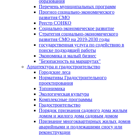
образования
Перечень муниципальных программ
Прогноз социально-экономического
развития СМО
Реестр СОНКО
Социально-экономическое развитие
Стратегия социально-экономического
развития СМО на 2019-2030 годы
государственная услуга по содействию в
поиске подходящей работы
Экономика и малый бизнес
"Безопасность на маршрутах"
Архитектура и градостроительство
Городские леса
Нормативы Градостроительного
проектирования
Топонимика
Экологическая культура
Комплексные программы
Градостроительство
Порядок признания садового дома жилым
домом и жилого дома садовым домом
Признание многоквартирных жилых домов
аварийными и подлежащими сносу или
реконструкции