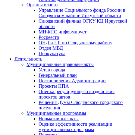
Органы власти
Управление Социального фонда России в
Слюдянском районе Иркутской области
Слюдянский филиал ОГКУ КЦ Иркутской
области
МИФНС информирует
Росреестр
ОНД и ПР по Слюдянскому району
Отдел МВД
Прокуратура
Деятельность
Муниципальные правовые акты
Устав города
Генеральный план
Постановления Администрации
Проекты НПА
Оценка регулирующего воздействия
проектов актов
Решения Думы Слюдянского городского
поселения
Муниципальные программы
Нормативные акты
Оценка эффективности реализации
муниципальных программ
Проекты