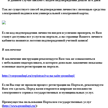
В данном случае письмо с кодом подтверждения дошло за 6 дней
Так же существует способ подтверждения личности с помощью средства
электронной подписи или универсальной электронной карты.
Если код подтверждения личности введен и успешно проверен, то Вам
станут доступны все услуги на портале, а на странице Вашего личного
кабинета появится логотип подтвержденной учетной записи!
В заключение
В заключение инструкции рекомендуем Вам так же ознакомиться
с небольшим видеороликом, в котором довольно лаконично показаны
основные шаги регистрации на портале.
http://vsegosuslugi.ru/registraciya-na-saite-gosuslugi/
Если Вы еще не прошли процесс регистрации на Портале, рекомендуем
Вам это сделать. Перед вами откроются широкие возможности
электронного сервиса государственных и муниципальных услуг.
Преимущества пользования Порталом государственных услуг
(
http://www.gosuslugi.ru/
):