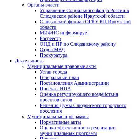
Органы власти
Управление Социального фонда России в
Слюдянском районе Иркутской области
Слюдянский филиал ОГКУ КЦ Иркутской
области
МИФНС информирует
Росреестр
ОНД и ПР по Слюдянскому району
Отдел МВД
Прокуратура
Деятельность
Муниципальные правовые акты
Устав города
Генеральный план
Постановления Администрации
Проекты НПА
Оценка регулирующего воздействия
проектов актов
Решения Думы Слюдянского городского
поселения
Муниципальные программы
Нормативные акты
Оценка эффективности реализации
муниципальных программ
Проекты