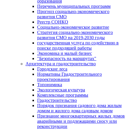
образования
Перечень муниципальных программ
Прогноз социально-экономического
развития СМО
Реестр СОНКО
Социально-экономическое развитие
Стратегия социально-экономического
развития СМО на 2019-2030 годы
государственная услуга по содействию в
поиске подходящей работы
Экономика и малый бизнес
"Безопасность на маршрутах"
Архитектура и градостроительство
Городские леса
Нормативы Градостроительного
проектирования
Топонимика
Экологическая культура
Комплексные программы
Градостроительство
Порядок признания садового дома жилым
домом и жилого дома садовым домом
Признание многоквартирных жилых домов
аварийными и подлежащими сносу или
реконструкции