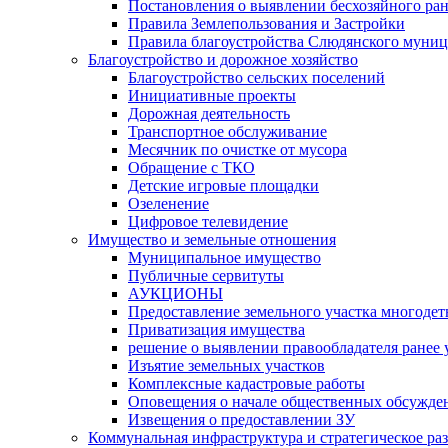
Постановления о выявлении бесхозяйного ра
Правила Землепользования и Застройки
Правила благоустройства Слюдянского муниц
Благоустройство и дорожное хозяйство
Благоустройство сельских поселений
Инициативные проекты
Дорожная деятельность
Транспортное обслуживание
Месячник по очистке от мусора
Обращение с ТКО
Детские игровые площадки
Озеленение
Цифровое телевидение
Имущество и земельные отношения
Муниципальное имущество
Публичные сервитуты
АУКЦИОНЫ
Предоставление земельного участка многоде
Приватизация имущества
решение о выявлении правообладателя ранее
Изъятие земельных участков
Комплексные кадастровые работы
Оповещения о начале общественных обсужде
Извещения о предоставлении ЗУ
Коммунальная инфраструктура и стратегическое ра