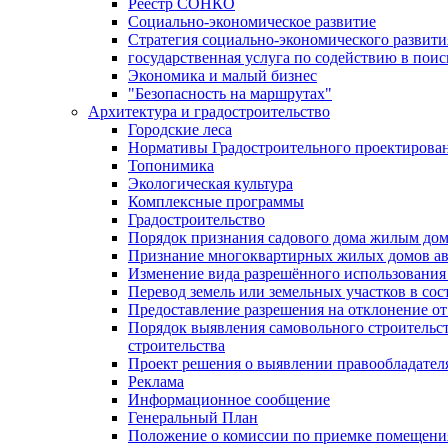
Реестр СОНКО
Социально-экономическое развитие
Стратегия социально-экономического развит
государственная услуга по содействию в пои
Экономика и малый бизнес
"Безопасность на маршрутах"
Архитектура и градостроительство
Городские леса
Нормативы Градостроительного проектирова
Топонимика
Экологическая культура
Комплексные программы
Градостроительство
Порядок признания садового дома жилым до
Признание многоквартирных жилых домов а
Изменение вида разрешённого использования 
Перевод земель или земельных участков в сос
Предоставление разрешения на отклонение от
Порядок выявления самовольного строительст
строительства
Проект решения о выявлении правообладател
Реклама
Информационное сообщение
Генеральный План
Положение о комиссии по приемке помещения