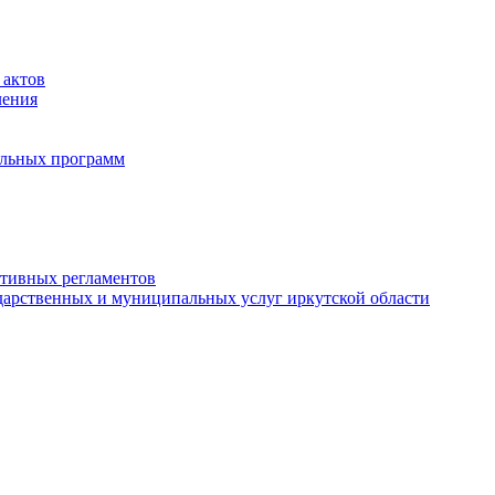
 актов
ления
альных программ
ативных регламентов
дарственных и муниципальных услуг иркутской области