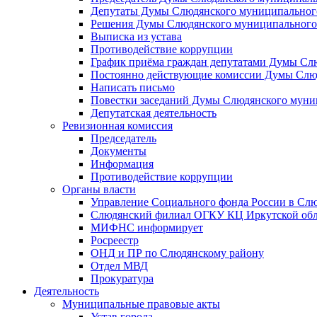
Депутаты Думы Слюдянского муниципального
Решения Думы Слюдянского муниципального
Выписка из устава
Противодействие коррупции
График приёма граждан депутатами Думы Сл
Постоянно действующие комиссии Думы Слюд
Написать письмо
Повестки заседаний Думы Слюдянского муни
Депутатская деятельность
Ревизионная комиссия
Председатель
Документы
Информация
Противодействие коррупции
Органы власти
Управление Социального фонда России в Слю
Слюдянский филиал ОГКУ КЦ Иркутской обл
МИФНС информирует
Росреестр
ОНД и ПР по Слюдянскому району
Отдел МВД
Прокуратура
Деятельность
Муниципальные правовые акты
Устав города