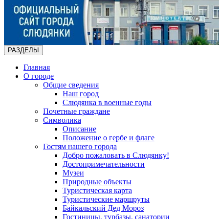
РАЗДЕЛЫ
Главная
О городе
Общие сведения
Наш город
Слюдянка в военные годы
Почетные граждане
Символика
Описание
Положение о гербе и флаге
Гостям нашего города
Добро пожаловать в Слюдянку!
Достопримечательности
Музеи
Природные объекты
Туристическая карта
Туристические маршруты
Байкальский Дед Мороз
Гостиницы, турбазы, санатории