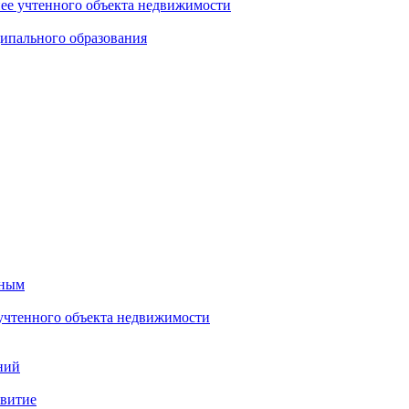
нее учтенного объекта недвижимости
ипального образования
тным
 учтенного объекта недвижимости
ний
звитие