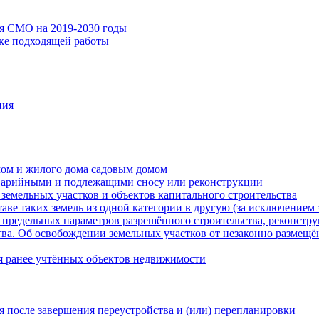
ия СМО на 2019-2030 годы
ске подходящей работы
ния
мом и жилого дома садовым домом
варийными и подлежащими сносу или реконструкции
земельных участков и объектов капитального строительства
таве таких земель из одной категории в другую (за исключением 
 предельных параметров разрешённого строительства, реконстру
ва. Об освобождении земельных участков от незаконно размещё
я ранее учтённых объектов недвижимости
 после завершения переустройства и (или) перепланировки