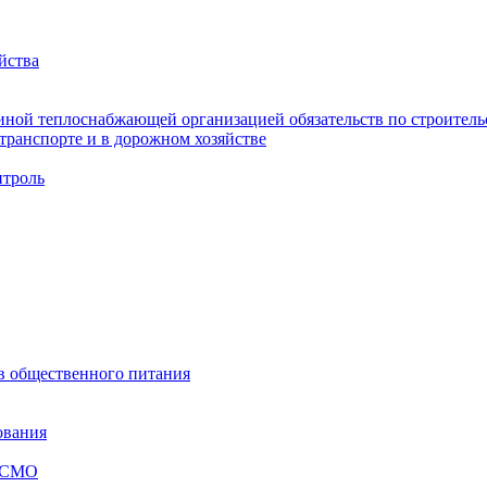
йства
ной теплоснабжающей организацией обязательств по строительс
ранспорте и в дорожном хозяйстве
троль
ов общественного питания
ования
я СМО