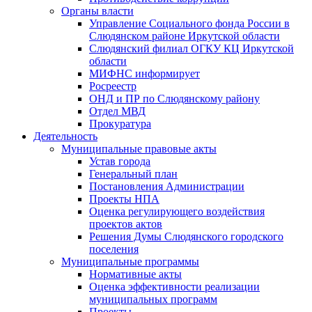
Органы власти
Управление Социального фонда России в
Слюдянском районе Иркутской области
Слюдянский филиал ОГКУ КЦ Иркутской
области
МИФНС информирует
Росреестр
ОНД и ПР по Слюдянскому району
Отдел МВД
Прокуратура
Деятельность
Муниципальные правовые акты
Устав города
Генеральный план
Постановления Администрации
Проекты НПА
Оценка регулирующего воздействия
проектов актов
Решения Думы Слюдянского городского
поселения
Муниципальные программы
Нормативные акты
Оценка эффективности реализации
муниципальных программ
Проекты