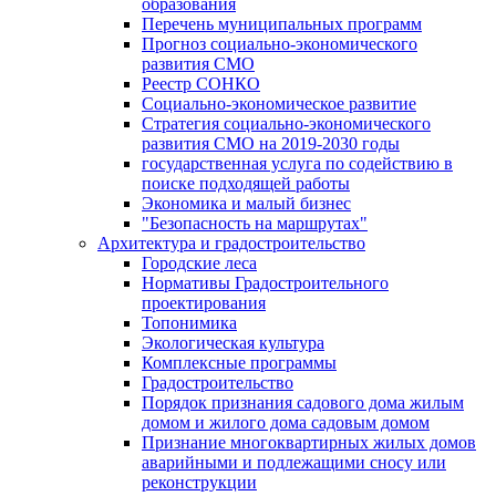
образования
Перечень муниципальных программ
Прогноз социально-экономического
развития СМО
Реестр СОНКО
Социально-экономическое развитие
Стратегия социально-экономического
развития СМО на 2019-2030 годы
государственная услуга по содействию в
поиске подходящей работы
Экономика и малый бизнес
"Безопасность на маршрутах"
Архитектура и градостроительство
Городские леса
Нормативы Градостроительного
проектирования
Топонимика
Экологическая культура
Комплексные программы
Градостроительство
Порядок признания садового дома жилым
домом и жилого дома садовым домом
Признание многоквартирных жилых домов
аварийными и подлежащими сносу или
реконструкции