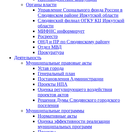
Органы власти
Управление Социального фонда России в
Слюдянском районе Иркутской области
Слюдянский филиал ОГКУ КЦ Иркутской
области
МИФНС информирует
Росреестр
ОНД и ПР по Слюдянскому району
Отдел МВД
Прокуратура
Деятельность
Муниципальные правовые акты
Устав города
Генеральный план
Постановления Администрации
Проекты НПА
Оценка регулирующего воздействия
проектов актов
Решения Думы Слюдянского городского
поселения
Муниципальные программы
Нормативные акты
Оценка эффективности реализации
муниципальных программ
Проекты