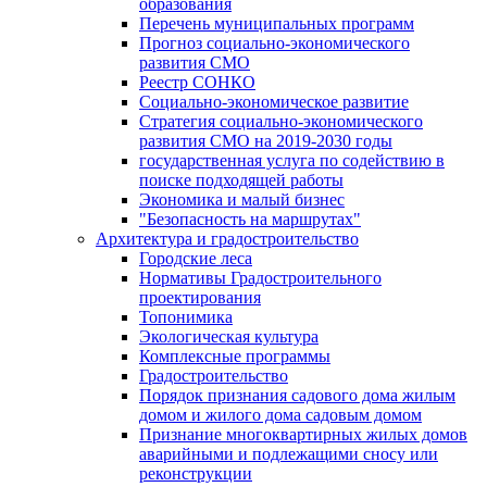
образования
Перечень муниципальных программ
Прогноз социально-экономического
развития СМО
Реестр СОНКО
Социально-экономическое развитие
Стратегия социально-экономического
развития СМО на 2019-2030 годы
государственная услуга по содействию в
поиске подходящей работы
Экономика и малый бизнес
"Безопасность на маршрутах"
Архитектура и градостроительство
Городские леса
Нормативы Градостроительного
проектирования
Топонимика
Экологическая культура
Комплексные программы
Градостроительство
Порядок признания садового дома жилым
домом и жилого дома садовым домом
Признание многоквартирных жилых домов
аварийными и подлежащими сносу или
реконструкции