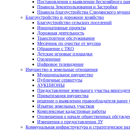
Постановления о выявлении бесхозяйного ра
Правила Землепользования и Застройки
Правила благоустройства Слюдянского муниц
Благоустройство и дорожное хозяйство
Благоустройство сельских поселений
Инициативные проекты
Дорожная деятельность
Транспортное обслуживание
Месячник по очистке от мусора
Обращение с ТКО
Детские игровые площадки
Озеленение
Цифровое телевидение
Имущество и земельные отношения
Муниципальное имущество
Публичные сервитуты
АУКЦИОНЫ
Предоставление земельного участка многоде
Приватизация имущества
решение о выявлении правообладателя ранее
Изъятие земельных участков
Комплексные кадастровые работы
Оповещения о начале общественных обсужде
Извещения о предоставлении ЗУ
Коммунальная инфраструктура и стратегическое ра