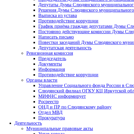
Депутаты Думы Слюдянского муниципального
Решения Думы Слюдянского муниципального
Выписка из устава
Противодействие коррупции
График приёма граждан депутатами Думы Сл
Постоянно действующие комиссии Думы Слюд
Написать письмо
Повестки заседаний Думы Слюдянского муни
Депутатская деятельность
Ревизионная комиссия
Председатель
Документы
Информация
Противодействие коррупции
Органы власти
Управление Социального фонда России в Слю
Слюдянский филиал ОГКУ КЦ Иркутской обл
МИФНС информирует
Росреестр
ОНД и ПР по Слюдянскому району
Отдел МВД
Прокуратура
Деятельность
Муниципальные правовые акты
Устав города