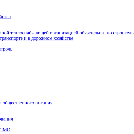
йства
ной теплоснабжающей организацией обязательств по строительс
ранспорте и в дорожном хозяйстве
троль
ов общественного питания
ования
я СМО