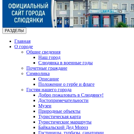
РАЗДЕЛЫ
Главная
О городе
Общие сведения
Наш город
Слюдянка в военные годы
Почетные граждане
Символика
Описание
Положение о гербе и флаге
Гостям нашего города
Добро пожаловать в Слюдянку!
Достопримечательности
Музеи
Природные объекты
Туристическая карта
Туристические маршруты
Байкальский Дед Мороз
Гостиницы, турбазы, санатории