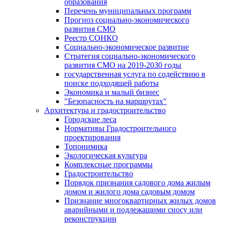
образования
Перечень муниципальных программ
Прогноз социально-экономического
развития СМО
Реестр СОНКО
Социально-экономическое развитие
Стратегия социально-экономического
развития СМО на 2019-2030 годы
государственная услуга по содействию в
поиске подходящей работы
Экономика и малый бизнес
"Безопасность на маршрутах"
Архитектура и градостроительство
Городские леса
Нормативы Градостроительного
проектирования
Топонимика
Экологическая культура
Комплексные программы
Градостроительство
Порядок признания садового дома жилым
домом и жилого дома садовым домом
Признание многоквартирных жилых домов
аварийными и подлежащими сносу или
реконструкции