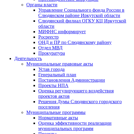
Органы власти
Управление Социального фонда России в
Слюдянском районе Иркутской области
Слюдянский филиал ОГКУ КЦ Иркутской
области
МИФНС информирует
Росреестр
ОНД и ПР по Слюдянскому району
Отдел МВД
Прокуратура
Деятельность
Муниципальные правовые акты
Устав города
Генеральный план
Постановления Администрации
Проекты НПА
Оценка регулирующего воздействия
проектов актов
Решения Думы Слюдянского городского
поселения
Муниципальные программы
Нормативные акты
Оценка эффективности реализации
муниципальных программ
Проекты