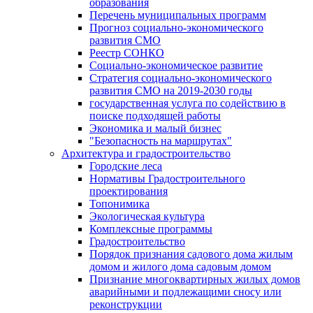
образования
Перечень муниципальных программ
Прогноз социально-экономического
развития СМО
Реестр СОНКО
Социально-экономическое развитие
Стратегия социально-экономического
развития СМО на 2019-2030 годы
государственная услуга по содействию в
поиске подходящей работы
Экономика и малый бизнес
"Безопасность на маршрутах"
Архитектура и градостроительство
Городские леса
Нормативы Градостроительного
проектирования
Топонимика
Экологическая культура
Комплексные программы
Градостроительство
Порядок признания садового дома жилым
домом и жилого дома садовым домом
Признание многоквартирных жилых домов
аварийными и подлежащими сносу или
реконструкции