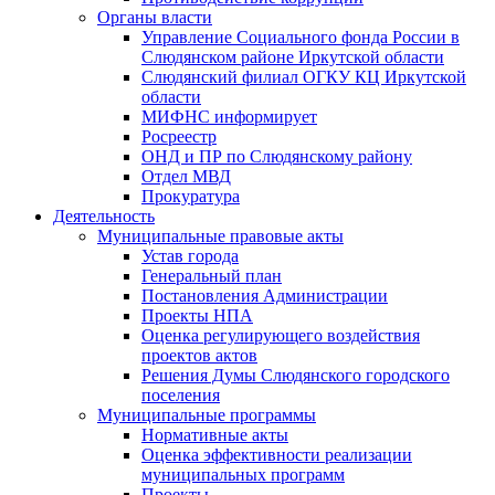
Органы власти
Управление Социального фонда России в
Слюдянском районе Иркутской области
Слюдянский филиал ОГКУ КЦ Иркутской
области
МИФНС информирует
Росреестр
ОНД и ПР по Слюдянскому району
Отдел МВД
Прокуратура
Деятельность
Муниципальные правовые акты
Устав города
Генеральный план
Постановления Администрации
Проекты НПА
Оценка регулирующего воздействия
проектов актов
Решения Думы Слюдянского городского
поселения
Муниципальные программы
Нормативные акты
Оценка эффективности реализации
муниципальных программ
Проекты