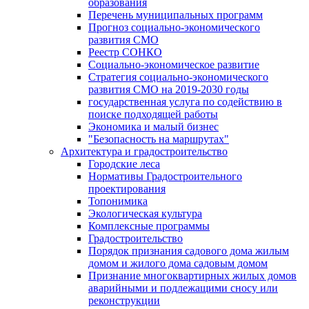
образования
Перечень муниципальных программ
Прогноз социально-экономического
развития СМО
Реестр СОНКО
Социально-экономическое развитие
Стратегия социально-экономического
развития СМО на 2019-2030 годы
государственная услуга по содействию в
поиске подходящей работы
Экономика и малый бизнес
"Безопасность на маршрутах"
Архитектура и градостроительство
Городские леса
Нормативы Градостроительного
проектирования
Топонимика
Экологическая культура
Комплексные программы
Градостроительство
Порядок признания садового дома жилым
домом и жилого дома садовым домом
Признание многоквартирных жилых домов
аварийными и подлежащими сносу или
реконструкции