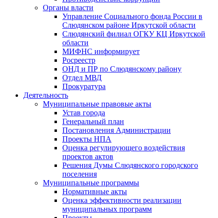
Органы власти
Управление Социального фонда России в
Слюдянском районе Иркутской области
Слюдянский филиал ОГКУ КЦ Иркутской
области
МИФНС информирует
Росреестр
ОНД и ПР по Слюдянскому району
Отдел МВД
Прокуратура
Деятельность
Муниципальные правовые акты
Устав города
Генеральный план
Постановления Администрации
Проекты НПА
Оценка регулирующего воздействия
проектов актов
Решения Думы Слюдянского городского
поселения
Муниципальные программы
Нормативные акты
Оценка эффективности реализации
муниципальных программ
Проекты