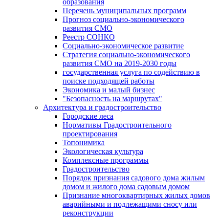
образования
Перечень муниципальных программ
Прогноз социально-экономического
развития СМО
Реестр СОНКО
Социально-экономическое развитие
Стратегия социально-экономического
развития СМО на 2019-2030 годы
государственная услуга по содействию в
поиске подходящей работы
Экономика и малый бизнес
"Безопасность на маршрутах"
Архитектура и градостроительство
Городские леса
Нормативы Градостроительного
проектирования
Топонимика
Экологическая культура
Комплексные программы
Градостроительство
Порядок признания садового дома жилым
домом и жилого дома садовым домом
Признание многоквартирных жилых домов
аварийными и подлежащими сносу или
реконструкции