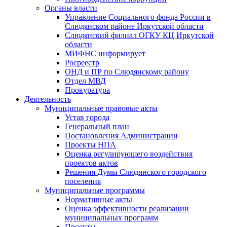
Органы власти
Управление Социального фонда России в
Слюдянском районе Иркутской области
Слюдянский филиал ОГКУ КЦ Иркутской
области
МИФНС информирует
Росреестр
ОНД и ПР по Слюдянскому району
Отдел МВД
Прокуратура
Деятельность
Муниципальные правовые акты
Устав города
Генеральный план
Постановления Администрации
Проекты НПА
Оценка регулирующего воздействия
проектов актов
Решения Думы Слюдянского городского
поселения
Муниципальные программы
Нормативные акты
Оценка эффективности реализации
муниципальных программ
Проекты