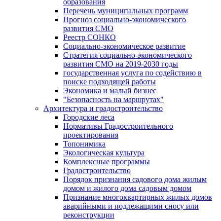
образования
Перечень муниципальных программ
Прогноз социально-экономического
развития СМО
Реестр СОНКО
Социально-экономическое развитие
Стратегия социально-экономического
развития СМО на 2019-2030 годы
государственная услуга по содействию в
поиске подходящей работы
Экономика и малый бизнес
"Безопасность на маршрутах"
Архитектура и градостроительство
Городские леса
Нормативы Градостроительного
проектирования
Топонимика
Экологическая культура
Комплексные программы
Градостроительство
Порядок признания садового дома жилым
домом и жилого дома садовым домом
Признание многоквартирных жилых домов
аварийными и подлежащими сносу или
реконструкции