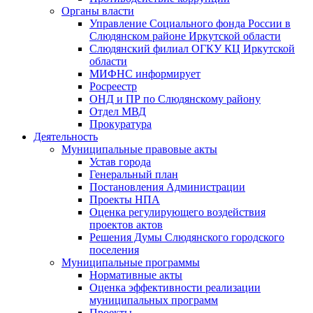
Органы власти
Управление Социального фонда России в
Слюдянском районе Иркутской области
Слюдянский филиал ОГКУ КЦ Иркутской
области
МИФНС информирует
Росреестр
ОНД и ПР по Слюдянскому району
Отдел МВД
Прокуратура
Деятельность
Муниципальные правовые акты
Устав города
Генеральный план
Постановления Администрации
Проекты НПА
Оценка регулирующего воздействия
проектов актов
Решения Думы Слюдянского городского
поселения
Муниципальные программы
Нормативные акты
Оценка эффективности реализации
муниципальных программ
Проекты