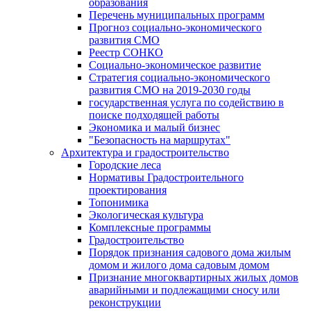
образования
Перечень муниципальных программ
Прогноз социально-экономического
развития СМО
Реестр СОНКО
Социально-экономическое развитие
Стратегия социально-экономического
развития СМО на 2019-2030 годы
государственная услуга по содействию в
поиске подходящей работы
Экономика и малый бизнес
"Безопасность на маршрутах"
Архитектура и градостроительство
Городские леса
Нормативы Градостроительного
проектирования
Топонимика
Экологическая культура
Комплексные программы
Градостроительство
Порядок признания садового дома жилым
домом и жилого дома садовым домом
Признание многоквартирных жилых домов
аварийными и подлежащими сносу или
реконструкции