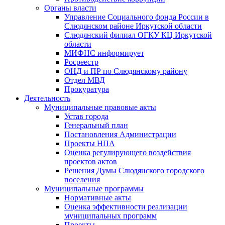
Органы власти
Управление Социального фонда России в
Слюдянском районе Иркутской области
Слюдянский филиал ОГКУ КЦ Иркутской
области
МИФНС информирует
Росреестр
ОНД и ПР по Слюдянскому району
Отдел МВД
Прокуратура
Деятельность
Муниципальные правовые акты
Устав города
Генеральный план
Постановления Администрации
Проекты НПА
Оценка регулирующего воздействия
проектов актов
Решения Думы Слюдянского городского
поселения
Муниципальные программы
Нормативные акты
Оценка эффективности реализации
муниципальных программ
Проекты