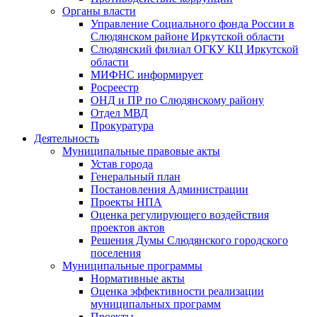
Органы власти
Управление Социального фонда России в
Слюдянском районе Иркутской области
Слюдянский филиал ОГКУ КЦ Иркутской
области
МИФНС информирует
Росреестр
ОНД и ПР по Слюдянскому району
Отдел МВД
Прокуратура
Деятельность
Муниципальные правовые акты
Устав города
Генеральный план
Постановления Администрации
Проекты НПА
Оценка регулирующего воздействия
проектов актов
Решения Думы Слюдянского городского
поселения
Муниципальные программы
Нормативные акты
Оценка эффективности реализации
муниципальных программ
Проекты