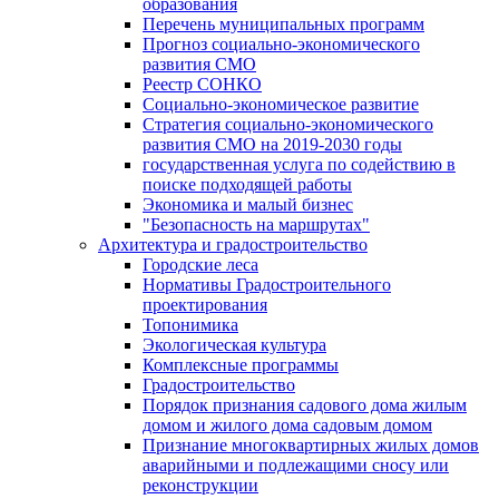
образования
Перечень муниципальных программ
Прогноз социально-экономического
развития СМО
Реестр СОНКО
Социально-экономическое развитие
Стратегия социально-экономического
развития СМО на 2019-2030 годы
государственная услуга по содействию в
поиске подходящей работы
Экономика и малый бизнес
"Безопасность на маршрутах"
Архитектура и градостроительство
Городские леса
Нормативы Градостроительного
проектирования
Топонимика
Экологическая культура
Комплексные программы
Градостроительство
Порядок признания садового дома жилым
домом и жилого дома садовым домом
Признание многоквартирных жилых домов
аварийными и подлежащими сносу или
реконструкции