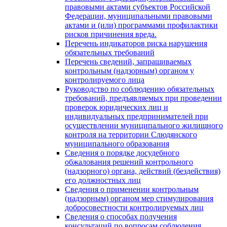
правовыми актами субъектов Российской
Федерации, муниципальными правовыми
актами и (или) программами профилактики
рисков причинения вреда.
Перечень индикаторов риска нарушения
обязательных требований
Перечень сведений, запрашиваемых
контрольным (надзорным) органом у
контролируемого лица
Руководство по соблюдению обязательных
требований, предъявляемых при проведении
проверок юридических лиц и
индивидуальных предпринимателей при
осуществлении муниципального жилищного
контроля на территории Слюдянского
муниципального образования
Сведения о порядке досудебного
обжалования решений контрольного
(надзорного) органа, действий (бездействия)
его должностных лиц
Сведения о применении контрольным
(надзорным) органом мер стимулирования
добросовестности контролируемых лиц
Сведения о способах получения
консультаций по вопросам соблюдения