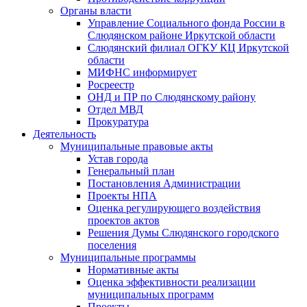
Органы власти
Управление Социального фонда России в
Слюдянском районе Иркутской области
Слюдянский филиал ОГКУ КЦ Иркутской
области
МИФНС информирует
Росреестр
ОНД и ПР по Слюдянскому району
Отдел МВД
Прокуратура
Деятельность
Муниципальные правовые акты
Устав города
Генеральный план
Постановления Администрации
Проекты НПА
Оценка регулирующего воздействия
проектов актов
Решения Думы Слюдянского городского
поселения
Муниципальные программы
Нормативные акты
Оценка эффективности реализации
муниципальных программ
Проекты