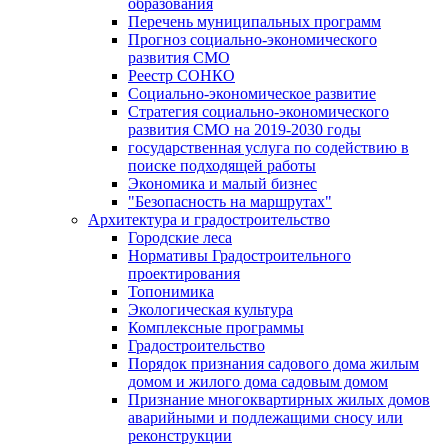
образования
Перечень муниципальных программ
Прогноз социально-экономического
развития СМО
Реестр СОНКО
Социально-экономическое развитие
Стратегия социально-экономического
развития СМО на 2019-2030 годы
государственная услуга по содействию в
поиске подходящей работы
Экономика и малый бизнес
"Безопасность на маршрутах"
Архитектура и градостроительство
Городские леса
Нормативы Градостроительного
проектирования
Топонимика
Экологическая культура
Комплексные программы
Градостроительство
Порядок признания садового дома жилым
домом и жилого дома садовым домом
Признание многоквартирных жилых домов
аварийными и подлежащими сносу или
реконструкции