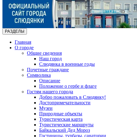
РАЗДЕЛЫ
Главная
О городе
Общие сведения
Наш город
Слюдянка в военные годы
Почетные граждане
Символика
Описание
Положение о гербе и флаге
Гостям нашего города
Добро пожаловать в Слюдянку!
Достопримечательности
Музеи
Природные объекты
Туристическая карта
Туристические маршруты
Байкальский Дед Мороз
Гостиницы, турбазы, санатории