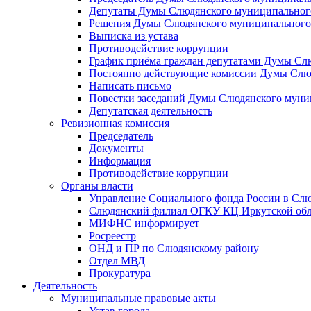
Депутаты Думы Слюдянского муниципального
Решения Думы Слюдянского муниципального
Выписка из устава
Противодействие коррупции
График приёма граждан депутатами Думы Сл
Постоянно действующие комиссии Думы Слюд
Написать письмо
Повестки заседаний Думы Слюдянского муни
Депутатская деятельность
Ревизионная комиссия
Председатель
Документы
Информация
Противодействие коррупции
Органы власти
Управление Социального фонда России в Слю
Слюдянский филиал ОГКУ КЦ Иркутской обл
МИФНС информирует
Росреестр
ОНД и ПР по Слюдянскому району
Отдел МВД
Прокуратура
Деятельность
Муниципальные правовые акты
Устав города