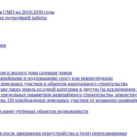
ия СМО на 2019-2030 годы
ске подходящей работы
ния
мом и жилого дома садовым домом
варийными и подлежащими сносу или реконструкции
земельных участков и объектов капитального строительства
таве таких земель из одной категории в другую (за исключением 
 предельных параметров разрешённого строительства, реконстру
ва. Об освобождении земельных участков от незаконно размещё
я ранее учтённых объектов недвижимости
 после завершения переустройства и (или) перепланировки