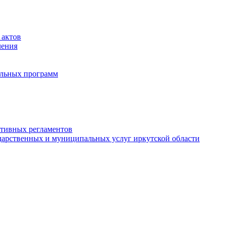
 актов
ления
альных программ
ативных регламентов
дарственных и муниципальных услуг иркутской области