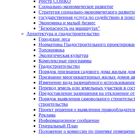
Реестр СОНКО
Социально-экономическое развитие
Стратегия социально-экономического развит
государственная услуга по содействию в пои
Экономика и малый бизнес
"Безопасность на маршрутах"
Архитектура и градостроительство
Городские леса
Нормативы Градостроительного проектирова
Топонимика
Экологическая культура
Комплексные программы
Градостроительство
Порядок признания садового дома жилым до
Признание многоквартирных жилых домов а
Изменение вида разрешённого использования 
Перевод земель или земельных участков в сос
Предоставление разрешения на отклонение от
Порядок выявления самовольного строительст
строительства
Проект решения о выявлении правообладател
Реклама
Информационное сообщение
Генеральный План
Положение о комиссии по приемке помещения