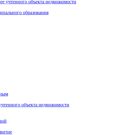
нее учтенного объекта недвижимости
ипального образования
тным
 учтенного объекта недвижимости
ний
звитие