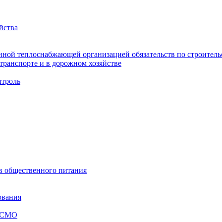
йства
ной теплоснабжающей организацией обязательств по строительс
ранспорте и в дорожном хозяйстве
троль
ов общественного питания
ования
я СМО