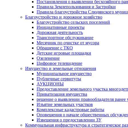
Постановления о выявлении бесхозяйного ра
Правила Землепользования и Застройки
Правила благоустройства Слюдянского муниц
Благоустройство и дорожное хозяйство
Благоустройство сельских поселений
Инициативные проекты
Дорожная деятельность
Транспортное обслуживание
Месячник по очистке от мусора
Обращение с ТКО
Детские игровые площадки
Озеленение
Цифровое телевидение
Имущество и земельные отношения
Муниципальное имущество
Публичные сервитуты
АУКЦИОНЫ
Предоставление земельного участка многоде
Приватизация имущества
решение о выявлении правообладателя ранее
Изъятие земельных участков
Комплексные кадастровые работы
Оповещения о начале общественных обсужде
Извещения о предоставлении ЗУ
Коммунальная инфраструктура и стратегическое ра