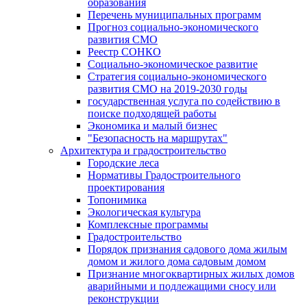
образования
Перечень муниципальных программ
Прогноз социально-экономического
развития СМО
Реестр СОНКО
Социально-экономическое развитие
Стратегия социально-экономического
развития СМО на 2019-2030 годы
государственная услуга по содействию в
поиске подходящей работы
Экономика и малый бизнес
"Безопасность на маршрутах"
Архитектура и градостроительство
Городские леса
Нормативы Градостроительного
проектирования
Топонимика
Экологическая культура
Комплексные программы
Градостроительство
Порядок признания садового дома жилым
домом и жилого дома садовым домом
Признание многоквартирных жилых домов
аварийными и подлежащими сносу или
реконструкции