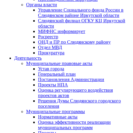
Органы власти
Управление Социального фонда России в
Слюдянском районе Иркутской области
Слюдянский филиал ОГКУ КЦ Иркутской
области
МИФНС информирует
Росреестр
ОНД и ПР по Слюдянскому району
Отдел МВД
Прокуратура
Деятельность
Муниципальные правовые акты
Устав города
Генеральный план
Постановления Администрации
Проекты НПА
Оценка регулирующего воздействия
проектов актов
Решения Думы Слюдянского городского
поселения
Муниципальные программы
Нормативные акты
Оценка эффективности реализации
муниципальных программ
Проекты