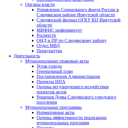
Органы власти
Управление Социального фонда России в
Слюдянском районе Иркутской области
Слюдянский филиал ОГКУ КЦ Иркутской
области
МИФНС информирует
Росреестр
ОНД и ПР по Слюдянскому району
Отдел МВД
Прокуратура
Деятельность
Муниципальные правовые акты
Устав города
Генеральный план
Постановления Администрации
Проекты НПА
Оценка регулирующего воздействия
проектов актов
Решения Думы Слюдянского городского
поселения
Муниципальные программы
Нормативные акты
Оценка эффективности реализации
муниципальных программ
Проекты