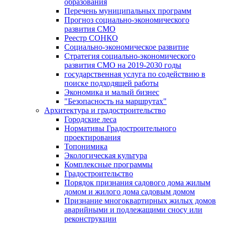
образования
Перечень муниципальных программ
Прогноз социально-экономического
развития СМО
Реестр СОНКО
Социально-экономическое развитие
Стратегия социально-экономического
развития СМО на 2019-2030 годы
государственная услуга по содействию в
поиске подходящей работы
Экономика и малый бизнес
"Безопасность на маршрутах"
Архитектура и градостроительство
Городские леса
Нормативы Градостроительного
проектирования
Топонимика
Экологическая культура
Комплексные программы
Градостроительство
Порядок признания садового дома жилым
домом и жилого дома садовым домом
Признание многоквартирных жилых домов
аварийными и подлежащими сносу или
реконструкции