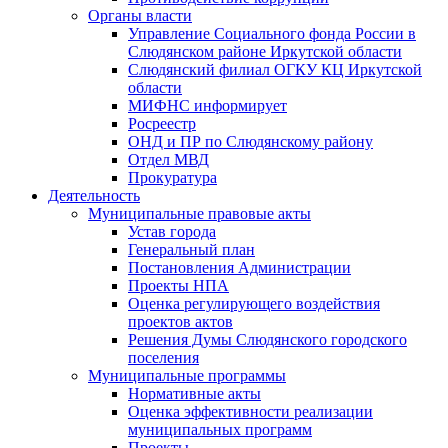
Органы власти
Управление Социального фонда России в
Слюдянском районе Иркутской области
Слюдянский филиал ОГКУ КЦ Иркутской
области
МИФНС информирует
Росреестр
ОНД и ПР по Слюдянскому району
Отдел МВД
Прокуратура
Деятельность
Муниципальные правовые акты
Устав города
Генеральный план
Постановления Администрации
Проекты НПА
Оценка регулирующего воздействия
проектов актов
Решения Думы Слюдянского городского
поселения
Муниципальные программы
Нормативные акты
Оценка эффективности реализации
муниципальных программ
Проекты