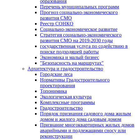
образования
Перечень муниципальных программ
Прогноз социально-экономического
развития СМО
Реестр СОНКО
Социально-экономическое развитие
Стратегия социально-экономического
развития СМО на 2019-2030 годы
государственная услуга по содействию в
поиске подходящей работы
Экономика и малый бизнес
"Безопасность на маршрутах"
Архитектура и градостроительство
Городские леса
Нормативы Градостроительного
проектирования
Топонимика
Экологическая культура
Комплексные программы
Градостроительство
Порядок признания садового дома жилым
домом и жилого дома садовым домом
Признание многоквартирных жилых домов
аварийными и подлежащими сносу или
реконструкции