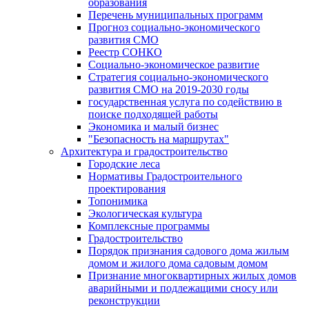
образования
Перечень муниципальных программ
Прогноз социально-экономического
развития СМО
Реестр СОНКО
Социально-экономическое развитие
Стратегия социально-экономического
развития СМО на 2019-2030 годы
государственная услуга по содействию в
поиске подходящей работы
Экономика и малый бизнес
"Безопасность на маршрутах"
Архитектура и градостроительство
Городские леса
Нормативы Градостроительного
проектирования
Топонимика
Экологическая культура
Комплексные программы
Градостроительство
Порядок признания садового дома жилым
домом и жилого дома садовым домом
Признание многоквартирных жилых домов
аварийными и подлежащими сносу или
реконструкции