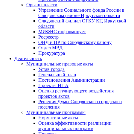
Органы власти
Управление Социального фонда России в
Слюдянском районе Иркутской области
Слюдянский филиал ОГКУ КЦ Иркутской
области
МИФНС информирует
Росреестр
ОНД и ПР по Слюдянскому району
Отдел МВД
Прокуратура
Деятельность
Муниципальные правовые акты
Устав города
Генеральный план
Постановления Администрации
Проекты НПА
Оценка регулирующего воздействия
проектов актов
Решения Думы Слюдянского городского
поселения
Муниципальные программы
Нормативные акты
Оценка эффективности реализации
муниципальных программ
Проекты