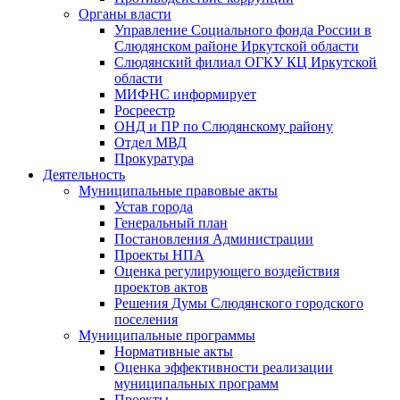
Органы власти
Управление Социального фонда России в
Слюдянском районе Иркутской области
Слюдянский филиал ОГКУ КЦ Иркутской
области
МИФНС информирует
Росреестр
ОНД и ПР по Слюдянскому району
Отдел МВД
Прокуратура
Деятельность
Муниципальные правовые акты
Устав города
Генеральный план
Постановления Администрации
Проекты НПА
Оценка регулирующего воздействия
проектов актов
Решения Думы Слюдянского городского
поселения
Муниципальные программы
Нормативные акты
Оценка эффективности реализации
муниципальных программ
Проекты