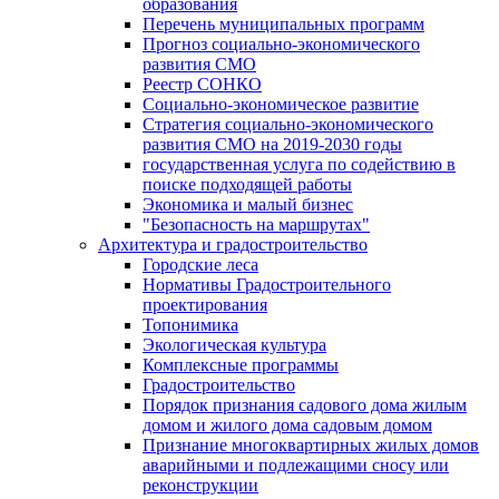
образования
Перечень муниципальных программ
Прогноз социально-экономического
развития СМО
Реестр СОНКО
Социально-экономическое развитие
Стратегия социально-экономического
развития СМО на 2019-2030 годы
государственная услуга по содействию в
поиске подходящей работы
Экономика и малый бизнес
"Безопасность на маршрутах"
Архитектура и градостроительство
Городские леса
Нормативы Градостроительного
проектирования
Топонимика
Экологическая культура
Комплексные программы
Градостроительство
Порядок признания садового дома жилым
домом и жилого дома садовым домом
Признание многоквартирных жилых домов
аварийными и подлежащими сносу или
реконструкции