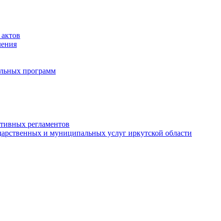
 актов
ления
альных программ
ативных регламентов
дарственных и муниципальных услуг иркутской области