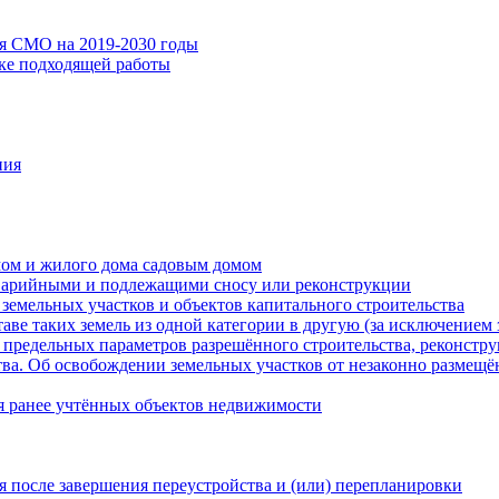
ия СМО на 2019-2030 годы
ске подходящей работы
ния
мом и жилого дома садовым домом
варийными и подлежащими сносу или реконструкции
земельных участков и объектов капитального строительства
таве таких земель из одной категории в другую (за исключением 
 предельных параметров разрешённого строительства, реконстру
ва. Об освобождении земельных участков от незаконно размещё
я ранее учтённых объектов недвижимости
 после завершения переустройства и (или) перепланировки