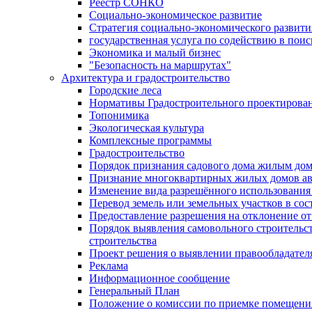
Реестр СОНКО
Социально-экономическое развитие
Стратегия социально-экономического развит
государственная услуга по содействию в пои
Экономика и малый бизнес
"Безопасность на маршрутах"
Архитектура и градостроительство
Городские леса
Нормативы Градостроительного проектирова
Топонимика
Экологическая культура
Комплексные программы
Градостроительство
Порядок признания садового дома жилым до
Признание многоквартирных жилых домов а
Изменение вида разрешённого использования 
Перевод земель или земельных участков в сос
Предоставление разрешения на отклонение от
Порядок выявления самовольного строительст
строительства
Проект решения о выявлении правообладател
Реклама
Информационное сообщение
Генеральный План
Положение о комиссии по приемке помещения