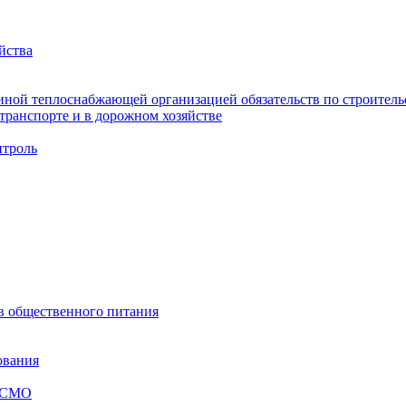
йства
ной теплоснабжающей организацией обязательств по строительс
ранспорте и в дорожном хозяйстве
троль
ов общественного питания
ования
я СМО