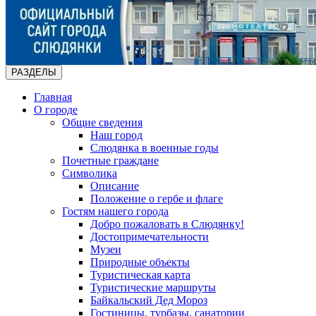
РАЗДЕЛЫ
Главная
О городе
Общие сведения
Наш город
Слюдянка в военные годы
Почетные граждане
Символика
Описание
Положение о гербе и флаге
Гостям нашего города
Добро пожаловать в Слюдянку!
Достопримечательности
Музеи
Природные объекты
Туристическая карта
Туристические маршруты
Байкальский Дед Мороз
Гостиницы, турбазы, санатории