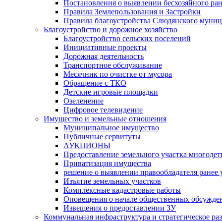
Постановления о выявлении бесхозяйного ра
Правила Землепользования и Застройки
Правила благоустройства Слюдянского муниц
Благоустройство и дорожное хозяйство
Благоустройство сельских поселений
Инициативные проекты
Дорожная деятельность
Транспортное обслуживание
Месячник по очистке от мусора
Обращение с ТКО
Детские игровые площадки
Озеленение
Цифровое телевидение
Имущество и земельные отношения
Муниципальное имущество
Публичные сервитуты
АУКЦИОНЫ
Предоставление земельного участка многоде
Приватизация имущества
решение о выявлении правообладателя ранее
Изъятие земельных участков
Комплексные кадастровые работы
Оповещения о начале общественных обсужде
Извещения о предоставлении ЗУ
Коммунальная инфраструктура и стратегическое ра