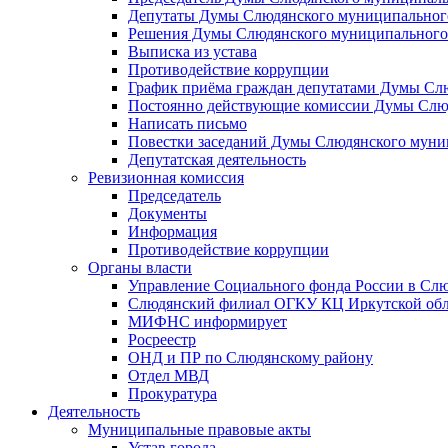
Депутаты Думы Слюдянского муниципального
Решения Думы Слюдянского муниципального
Выписка из устава
Противодействие коррупции
График приёма граждан депутатами Думы Сл
Постоянно действующие комиссии Думы Слюд
Написать письмо
Повестки заседаний Думы Слюдянского муни
Депутатская деятельность
Ревизионная комиссия
Председатель
Документы
Информация
Противодействие коррупции
Органы власти
Управление Социального фонда России в Слю
Слюдянский филиал ОГКУ КЦ Иркутской обл
МИФНС информирует
Росреестр
ОНД и ПР по Слюдянскому району
Отдел МВД
Прокуратура
Деятельность
Муниципальные правовые акты
Устав города