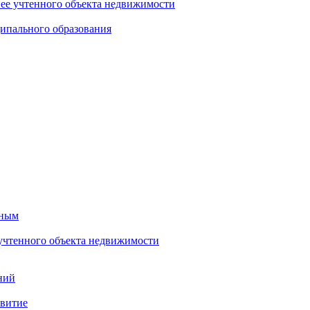
нее учтенного объекта недвижимости
ипального образования
тным
 учтенного объекта недвижимости
ний
звитие