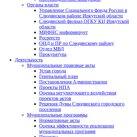
Органы власти
Управление Социального фонда России в
Слюдянском районе Иркутской области
Слюдянский филиал ОГКУ КЦ Иркутской
области
МИФНС информирует
Росреестр
ОНД и ПР по Слюдянскому району
Отдел МВД
Прокуратура
Деятельность
Муниципальные правовые акты
Устав города
Генеральный план
Постановления Администрации
Проекты НПА
Оценка регулирующего воздействия
проектов актов
Решения Думы Слюдянского городского
поселения
Муниципальные программы
Нормативные акты
Оценка эффективности реализации
муниципальных программ
Проекты