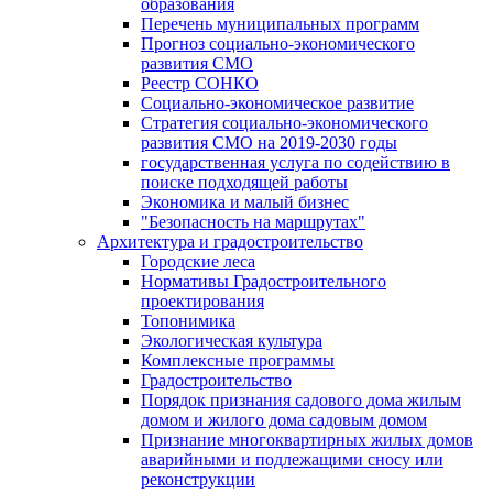
образования
Перечень муниципальных программ
Прогноз социально-экономического
развития СМО
Реестр СОНКО
Социально-экономическое развитие
Стратегия социально-экономического
развития СМО на 2019-2030 годы
государственная услуга по содействию в
поиске подходящей работы
Экономика и малый бизнес
"Безопасность на маршрутах"
Архитектура и градостроительство
Городские леса
Нормативы Градостроительного
проектирования
Топонимика
Экологическая культура
Комплексные программы
Градостроительство
Порядок признания садового дома жилым
домом и жилого дома садовым домом
Признание многоквартирных жилых домов
аварийными и подлежащими сносу или
реконструкции