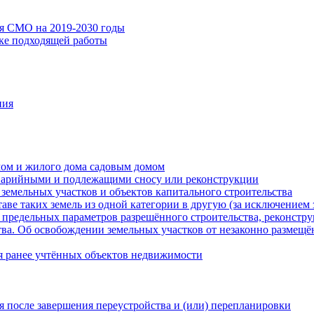
ия СМО на 2019-2030 годы
ске подходящей работы
ния
мом и жилого дома садовым домом
варийными и подлежащими сносу или реконструкции
земельных участков и объектов капитального строительства
таве таких земель из одной категории в другую (за исключением 
 предельных параметров разрешённого строительства, реконстру
ва. Об освобождении земельных участков от незаконно размещё
я ранее учтённых объектов недвижимости
 после завершения переустройства и (или) перепланировки