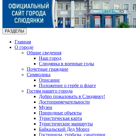
РАЗДЕЛЫ
Главная
О городе
Общие сведения
Наш город
Слюдянка в военные годы
Почетные граждане
Символика
Описание
Положение о гербе и флаге
Гостям нашего города
Добро пожаловать в Слюдянку!
Достопримечательности
Музеи
Природные объекты
Туристическая карта
Туристические маршруты
Байкальский Дед Мороз
Гостиницы, турбазы, санатории