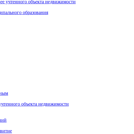
нее учтенного объекта недвижимости
ипального образования
тным
 учтенного объекта недвижимости
ний
звитие