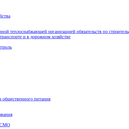
йства
ной теплоснабжающей организацией обязательств по строительс
ранспорте и в дорожном хозяйстве
троль
ов общественного питания
ования
я СМО