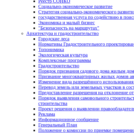
Реестр СОНКО
Социально-экономическое развитие
Стратегия социально-экономического развит
государственная услуга по содействию в пои
Экономика и малый бизнес
"Безопасность на маршрутах"
Архитектура и градостроительство
Городские леса
Нормативы Градостроительного проектирова
Топонимика
Экологическая культура
Комплексные программы
Градостроительство
Порядок признания садового дома жилым до
Признание многоквартирных жилых домов а
Изменение вида разрешённого использования 
Перевод земель или земельных участков в сос
Предоставление разрешения на отклонение от
Порядок выявления самовольного строительст
строительства
Проект решения о выявлении правообладател
Реклама
Информационное сообщение
Генеральный План
Положение о комиссии по приемке помещения