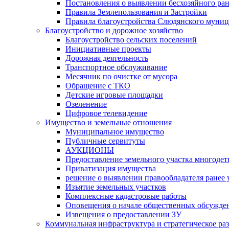
Постановления о выявлении бесхозяйного ра
Правила Землепользования и Застройки
Правила благоустройства Слюдянского муниц
Благоустройство и дорожное хозяйство
Благоустройство сельских поселений
Инициативные проекты
Дорожная деятельность
Транспортное обслуживание
Месячник по очистке от мусора
Обращение с ТКО
Детские игровые площадки
Озеленение
Цифровое телевидение
Имущество и земельные отношения
Муниципальное имущество
Публичные сервитуты
АУКЦИОНЫ
Предоставление земельного участка многоде
Приватизация имущества
решение о выявлении правообладателя ранее
Изъятие земельных участков
Комплексные кадастровые работы
Оповещения о начале общественных обсужде
Извещения о предоставлении ЗУ
Коммунальная инфраструктура и стратегическое ра