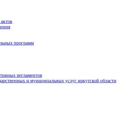
 актов
ления
альных программ
ативных регламентов
дарственных и муниципальных услуг иркутской области