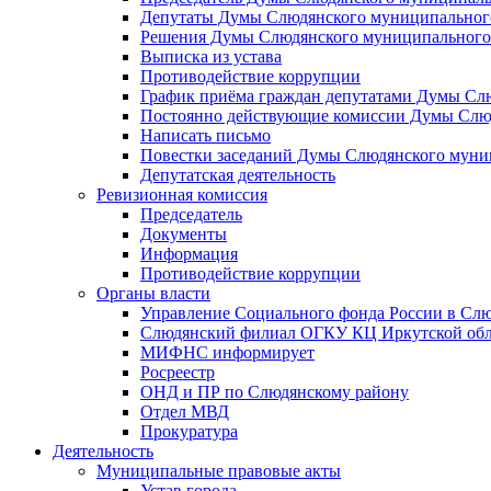
Депутаты Думы Слюдянского муниципального
Решения Думы Слюдянского муниципального
Выписка из устава
Противодействие коррупции
График приёма граждан депутатами Думы Сл
Постоянно действующие комиссии Думы Слюд
Написать письмо
Повестки заседаний Думы Слюдянского муни
Депутатская деятельность
Ревизионная комиссия
Председатель
Документы
Информация
Противодействие коррупции
Органы власти
Управление Социального фонда России в Слю
Слюдянский филиал ОГКУ КЦ Иркутской обл
МИФНС информирует
Росреестр
ОНД и ПР по Слюдянскому району
Отдел МВД
Прокуратура
Деятельность
Муниципальные правовые акты
Устав города