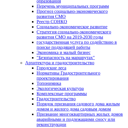
образования
Перечень муниципальных программ
Прогноз социально-экономического
развития СМО
Реестр СОНКО
Социально-экономическое развитие
Стратегия социально-экономического
развития СМО на 2019-2030 годы
государственная услуга по содействию в
поиске подходящей работы
Экономика и малый бизнес
"Безопасность на маршрутах"
Архитектура и градостроительство
Городские леса
Нормативы Градостроительного
проектирования
Топонимика
Экологическая культура
Комплексные программы
Градостроительство
Порядок признания садового дома жилым
домом и жилого дома садовым домом
Признание многоквартирных жилых домов
аварийными и подлежащими сносу или
реконструкции