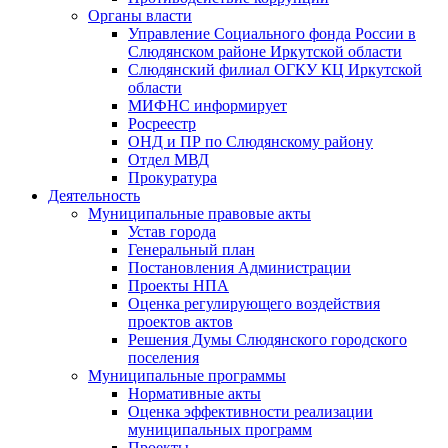
Органы власти
Управление Социального фонда России в
Слюдянском районе Иркутской области
Слюдянский филиал ОГКУ КЦ Иркутской
области
МИФНС информирует
Росреестр
ОНД и ПР по Слюдянскому району
Отдел МВД
Прокуратура
Деятельность
Муниципальные правовые акты
Устав города
Генеральный план
Постановления Администрации
Проекты НПА
Оценка регулирующего воздействия
проектов актов
Решения Думы Слюдянского городского
поселения
Муниципальные программы
Нормативные акты
Оценка эффективности реализации
муниципальных программ
Проекты