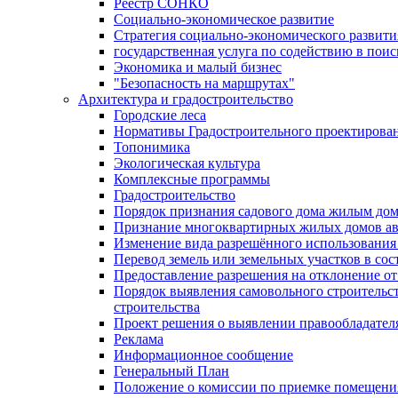
Реестр СОНКО
Социально-экономическое развитие
Стратегия социально-экономического развит
государственная услуга по содействию в пои
Экономика и малый бизнес
"Безопасность на маршрутах"
Архитектура и градостроительство
Городские леса
Нормативы Градостроительного проектирова
Топонимика
Экологическая культура
Комплексные программы
Градостроительство
Порядок признания садового дома жилым до
Признание многоквартирных жилых домов а
Изменение вида разрешённого использования 
Перевод земель или земельных участков в сос
Предоставление разрешения на отклонение от
Порядок выявления самовольного строительст
строительства
Проект решения о выявлении правообладател
Реклама
Информационное сообщение
Генеральный План
Положение о комиссии по приемке помещения