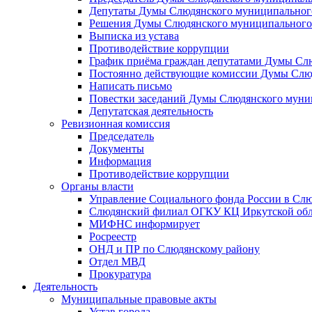
Депутаты Думы Слюдянского муниципального
Решения Думы Слюдянского муниципального
Выписка из устава
Противодействие коррупции
График приёма граждан депутатами Думы Сл
Постоянно действующие комиссии Думы Слюд
Написать письмо
Повестки заседаний Думы Слюдянского муни
Депутатская деятельность
Ревизионная комиссия
Председатель
Документы
Информация
Противодействие коррупции
Органы власти
Управление Социального фонда России в Слю
Слюдянский филиал ОГКУ КЦ Иркутской обл
МИФНС информирует
Росреестр
ОНД и ПР по Слюдянскому району
Отдел МВД
Прокуратура
Деятельность
Муниципальные правовые акты
Устав города