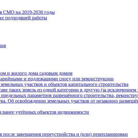
ия СМО на 2019-2030 годы
ске подходящей работы
ния
мом и жилого дома садовым домом
варийными и подлежащими сносу или реконструкции
земельных участков и объектов капитального строительства
таве таких земель из одной категории в другую (за исключением 
 предельных параметров разрешённого строительства, реконстру
ва. Об освобождении земельных участков от незаконно размещё
я ранее учтённых объектов недвижимости
 после завершения переустройства и (или) перепланировки