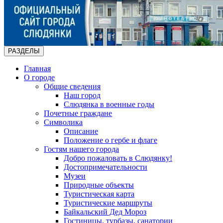
РАЗДЕЛЫ
Главная
О городе
Общие сведения
Наш город
Слюдянка в военные годы
Почетные граждане
Символика
Описание
Положение о гербе и флаге
Гостям нашего города
Добро пожаловать в Слюдянку!
Достопримечательности
Музеи
Природные объекты
Туристическая карта
Туристические маршруты
Байкальский Дед Мороз
Гостиницы, турбазы, санатории