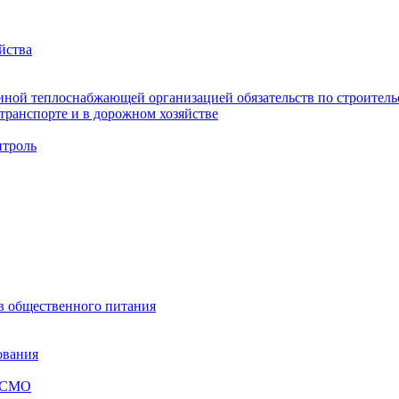
йства
ной теплоснабжающей организацией обязательств по строительс
ранспорте и в дорожном хозяйстве
троль
ов общественного питания
ования
я СМО