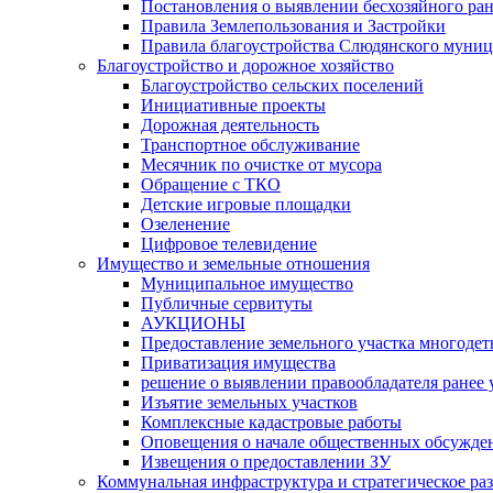
Постановления о выявлении бесхозяйного ра
Правила Землепользования и Застройки
Правила благоустройства Слюдянского муниц
Благоустройство и дорожное хозяйство
Благоустройство сельских поселений
Инициативные проекты
Дорожная деятельность
Транспортное обслуживание
Месячник по очистке от мусора
Обращение с ТКО
Детские игровые площадки
Озеленение
Цифровое телевидение
Имущество и земельные отношения
Муниципальное имущество
Публичные сервитуты
АУКЦИОНЫ
Предоставление земельного участка многоде
Приватизация имущества
решение о выявлении правообладателя ранее
Изъятие земельных участков
Комплексные кадастровые работы
Оповещения о начале общественных обсужде
Извещения о предоставлении ЗУ
Коммунальная инфраструктура и стратегическое ра