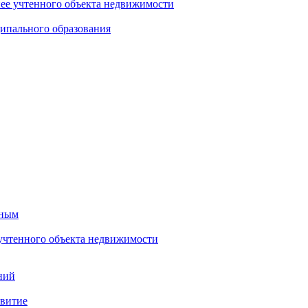
нее учтенного объекта недвижимости
ипального образования
тным
 учтенного объекта недвижимости
ний
звитие