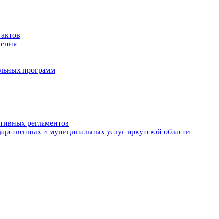
 актов
ления
альных программ
ативных регламентов
дарственных и муниципальных услуг иркутской области