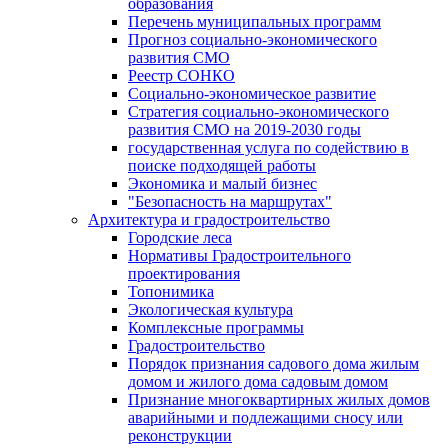
образования
Перечень муниципальных программ
Прогноз социально-экономического
развития СМО
Реестр СОНКО
Социально-экономическое развитие
Стратегия социально-экономического
развития СМО на 2019-2030 годы
государственная услуга по содействию в
поиске подходящей работы
Экономика и малый бизнес
"Безопасность на маршрутах"
Архитектура и градостроительство
Городские леса
Нормативы Градостроительного
проектирования
Топонимика
Экологическая культура
Комплексные программы
Градостроительство
Порядок признания садового дома жилым
домом и жилого дома садовым домом
Признание многоквартирных жилых домов
аварийными и подлежащими сносу или
реконструкции