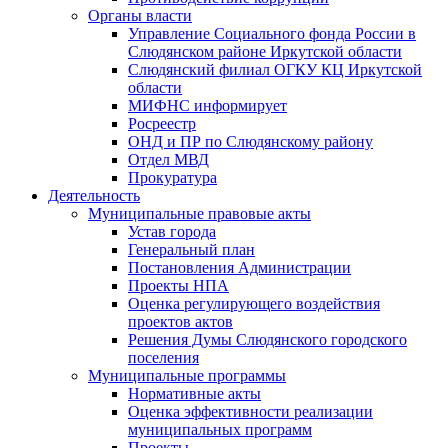
Органы власти
Управление Социального фонда России в
Слюдянском районе Иркутской области
Слюдянский филиал ОГКУ КЦ Иркутской
области
МИФНС информирует
Росреестр
ОНД и ПР по Слюдянскому району
Отдел МВД
Прокуратура
Деятельность
Муниципальные правовые акты
Устав города
Генеральный план
Постановления Администрации
Проекты НПА
Оценка регулирующего воздействия
проектов актов
Решения Думы Слюдянского городского
поселения
Муниципальные программы
Нормативные акты
Оценка эффективности реализации
муниципальных программ
Проекты