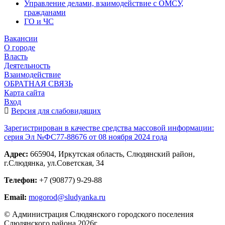
Управление делами, взаимодействие с ОМСУ,
гражданами
ГО и ЧС
Вакансии
О городе
Власть
Деятельность
Взаимодействие
ОБРАТНАЯ СВЯЗЬ
Карта сайта
Вход
Версия для слабовидящих
Зарегистрирован в качестве средства массовой информации:
серия Эл №ФС77-88676 от 08 ноября 2024 года
Адрес:
665904, Иркутская область, Слюдянский район,
г.Слюдянка, ул.Советская, 34
Телефон:
+7 (90877) 9-29-88
Email:
mogorod@sludyanka.ru
© Администрация Слюдянского городского поселения
Слюдянского района 2026г.