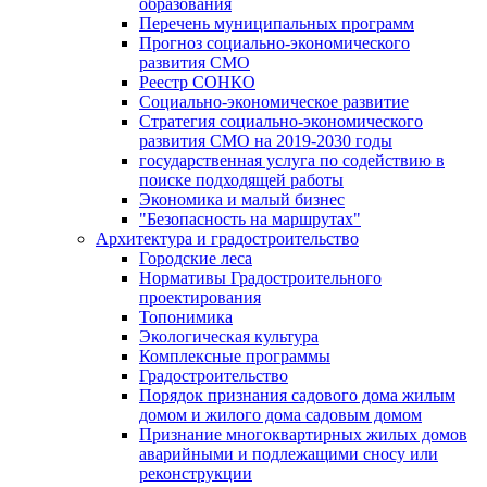
образования
Перечень муниципальных программ
Прогноз социально-экономического
развития СМО
Реестр СОНКО
Социально-экономическое развитие
Стратегия социально-экономического
развития СМО на 2019-2030 годы
государственная услуга по содействию в
поиске подходящей работы
Экономика и малый бизнес
"Безопасность на маршрутах"
Архитектура и градостроительство
Городские леса
Нормативы Градостроительного
проектирования
Топонимика
Экологическая культура
Комплексные программы
Градостроительство
Порядок признания садового дома жилым
домом и жилого дома садовым домом
Признание многоквартирных жилых домов
аварийными и подлежащими сносу или
реконструкции