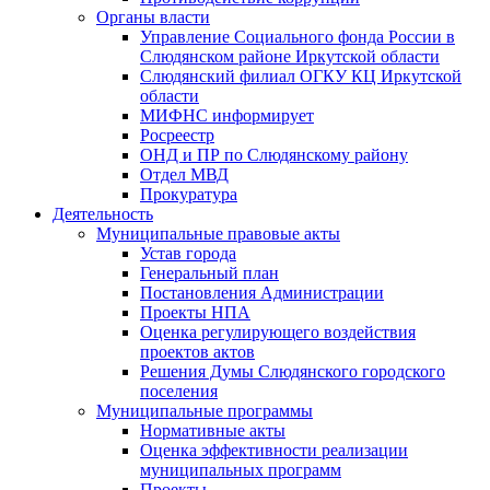
Органы власти
Управление Социального фонда России в
Слюдянском районе Иркутской области
Слюдянский филиал ОГКУ КЦ Иркутской
области
МИФНС информирует
Росреестр
ОНД и ПР по Слюдянскому району
Отдел МВД
Прокуратура
Деятельность
Муниципальные правовые акты
Устав города
Генеральный план
Постановления Администрации
Проекты НПА
Оценка регулирующего воздействия
проектов актов
Решения Думы Слюдянского городского
поселения
Муниципальные программы
Нормативные акты
Оценка эффективности реализации
муниципальных программ
Проекты