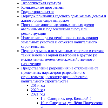
Экологическая культура
Комплексные программы
Градостроительство
Порядок признания садового дома жилым домом и
жилого дома садовым домом
Признание многоквартирных жилых домов
аварийными и подлежащими сносу или
реконструкции
Изменение вида разрешённого использования
земельных участков и объектов капитального
строительства
Перевод земель или земельных участков в составе
таких земель из одной категории в другую (за
исключением земель сельскохозяйственного
назначения)
Предоставление разрешения на отклонение от
предельных параметров разрешённого
строительства, реконструкции объектов
капитального строительства
2019 год
2020 год
2021 год
1. г. Слюдянка, пер. Большой,5
10. г. Слюдянка, ул. Лёни Полуяхтова,
20