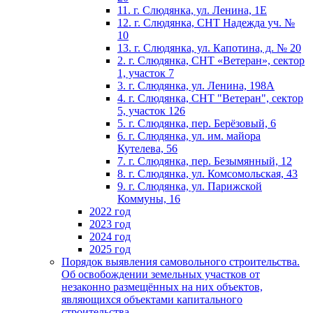
11. г. Слюдянка, ул. Ленина, 1Е
12. г. Слюдянка, СНТ Надежда уч. №
10
13. г. Слюдянка, ул. Капотина, д. № 20
2. г. Слюдянка, СНТ «Ветеран», сектор
1, участок 7
3. г. Слюдянка, ул. Ленина, 198А
4. г. Слюдянка, СНТ "Ветеран", сектор
5, участок 126
5. г. Слюдянка, пер. Берёзовый, 6
6. г. Слюдянка, ул. им. майора
Кутелева, 56
7. г. Слюдянка, пер. Безымянный, 12
8. г. Слюдянка, ул. Комсомольская, 43
9. г. Слюдянка, ул. Парижской
Коммуны, 16
2022 год
2023 год
2024 год
2025 год
Порядок выявления самовольного строительства.
Об освобождении земельных участков от
незаконно размещённых на них объектов,
являющихся объектами капитального
строительства