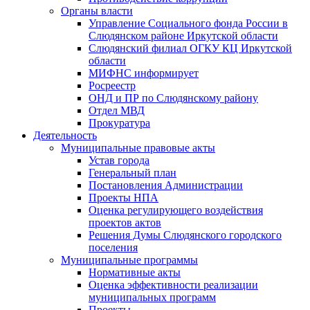
Органы власти
Управление Социального фонда России в
Слюдянском районе Иркутской области
Слюдянский филиал ОГКУ КЦ Иркутской
области
МИФНС информирует
Росреестр
ОНД и ПР по Слюдянскому району
Отдел МВД
Прокуратура
Деятельность
Муниципальные правовые акты
Устав города
Генеральный план
Постановления Администрации
Проекты НПА
Оценка регулирующего воздействия
проектов актов
Решения Думы Слюдянского городского
поселения
Муниципальные программы
Нормативные акты
Оценка эффективности реализации
муниципальных программ
Проекты