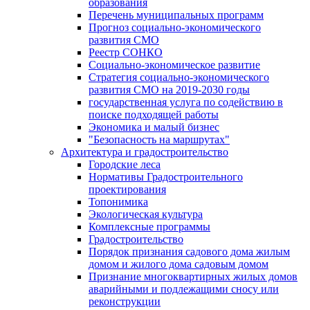
образования
Перечень муниципальных программ
Прогноз социально-экономического
развития СМО
Реестр СОНКО
Социально-экономическое развитие
Стратегия социально-экономического
развития СМО на 2019-2030 годы
государственная услуга по содействию в
поиске подходящей работы
Экономика и малый бизнес
"Безопасность на маршрутах"
Архитектура и градостроительство
Городские леса
Нормативы Градостроительного
проектирования
Топонимика
Экологическая культура
Комплексные программы
Градостроительство
Порядок признания садового дома жилым
домом и жилого дома садовым домом
Признание многоквартирных жилых домов
аварийными и подлежащими сносу или
реконструкции