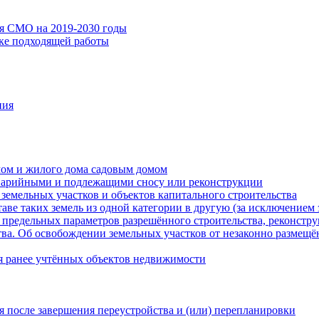
ия СМО на 2019-2030 годы
ске подходящей работы
ния
мом и жилого дома садовым домом
варийными и подлежащими сносу или реконструкции
земельных участков и объектов капитального строительства
таве таких земель из одной категории в другую (за исключением 
 предельных параметров разрешённого строительства, реконстру
ва. Об освобождении земельных участков от незаконно размещё
я ранее учтённых объектов недвижимости
 после завершения переустройства и (или) перепланировки