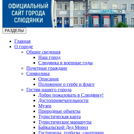
РАЗДЕЛЫ
Главная
О городе
Общие сведения
Наш город
Слюдянка в военные годы
Почетные граждане
Символика
Описание
Положение о гербе и флаге
Гостям нашего города
Добро пожаловать в Слюдянку!
Достопримечательности
Музеи
Природные объекты
Туристическая карта
Туристические маршруты
Байкальский Дед Мороз
Гостиницы, турбазы, санатории