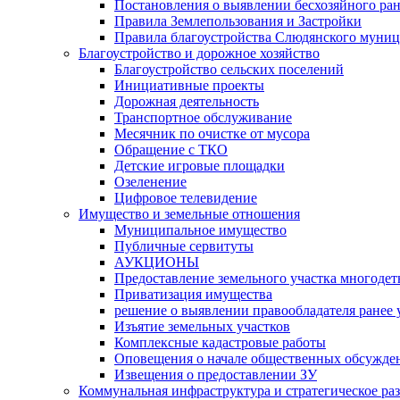
Постановления о выявлении бесхозяйного ра
Правила Землепользования и Застройки
Правила благоустройства Слюдянского муниц
Благоустройство и дорожное хозяйство
Благоустройство сельских поселений
Инициативные проекты
Дорожная деятельность
Транспортное обслуживание
Месячник по очистке от мусора
Обращение с ТКО
Детские игровые площадки
Озеленение
Цифровое телевидение
Имущество и земельные отношения
Муниципальное имущество
Публичные сервитуты
АУКЦИОНЫ
Предоставление земельного участка многоде
Приватизация имущества
решение о выявлении правообладателя ранее
Изъятие земельных участков
Комплексные кадастровые работы
Оповещения о начале общественных обсужде
Извещения о предоставлении ЗУ
Коммунальная инфраструктура и стратегическое ра