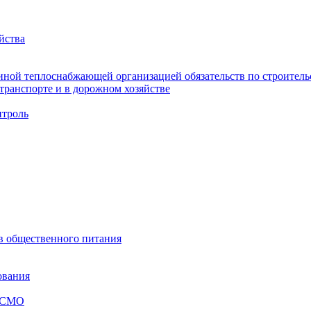
йства
ной теплоснабжающей организацией обязательств по строительс
ранспорте и в дорожном хозяйстве
троль
ов общественного питания
ования
я СМО