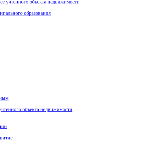
нее учтенного объекта недвижимости
ипального образования
тным
 учтенного объекта недвижимости
ний
звитие