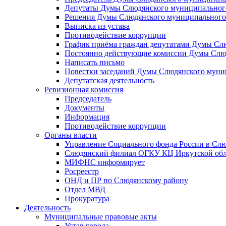
Депутаты Думы Слюдянского муниципального
Решения Думы Слюдянского муниципального
Выписка из устава
Противодействие коррупции
График приёма граждан депутатами Думы Сл
Постоянно действующие комиссии Думы Слюд
Написать письмо
Повестки заседаний Думы Слюдянского муни
Депутатская деятельность
Ревизионная комиссия
Председатель
Документы
Информация
Противодействие коррупции
Органы власти
Управление Социального фонда России в Слю
Слюдянский филиал ОГКУ КЦ Иркутской обл
МИФНС информирует
Росреестр
ОНД и ПР по Слюдянскому району
Отдел МВД
Прокуратура
Деятельность
Муниципальные правовые акты
Устав города