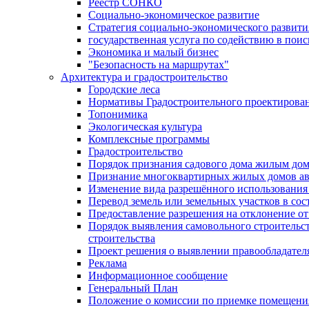
Реестр СОНКО
Социально-экономическое развитие
Стратегия социально-экономического развит
государственная услуга по содействию в пои
Экономика и малый бизнес
"Безопасность на маршрутах"
Архитектура и градостроительство
Городские леса
Нормативы Градостроительного проектирова
Топонимика
Экологическая культура
Комплексные программы
Градостроительство
Порядок признания садового дома жилым до
Признание многоквартирных жилых домов а
Изменение вида разрешённого использования 
Перевод земель или земельных участков в сос
Предоставление разрешения на отклонение от
Порядок выявления самовольного строительст
строительства
Проект решения о выявлении правообладател
Реклама
Информационное сообщение
Генеральный План
Положение о комиссии по приемке помещения