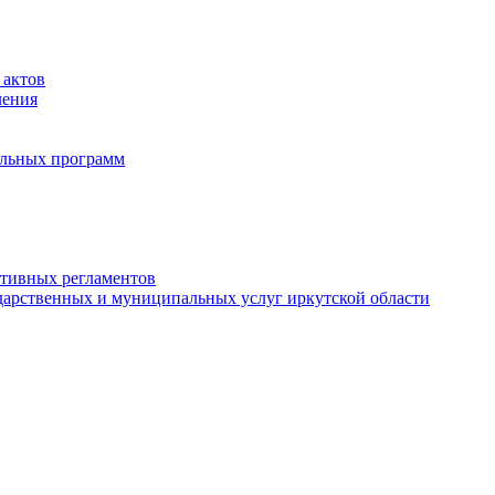
 актов
ления
альных программ
ативных регламентов
дарственных и муниципальных услуг иркутской области