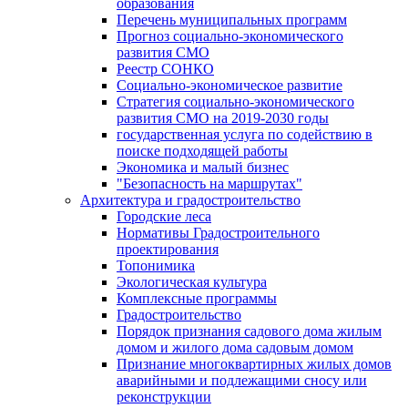
образования
Перечень муниципальных программ
Прогноз социально-экономического
развития СМО
Реестр СОНКО
Социально-экономическое развитие
Стратегия социально-экономического
развития СМО на 2019-2030 годы
государственная услуга по содействию в
поиске подходящей работы
Экономика и малый бизнес
"Безопасность на маршрутах"
Архитектура и градостроительство
Городские леса
Нормативы Градостроительного
проектирования
Топонимика
Экологическая культура
Комплексные программы
Градостроительство
Порядок признания садового дома жилым
домом и жилого дома садовым домом
Признание многоквартирных жилых домов
аварийными и подлежащими сносу или
реконструкции