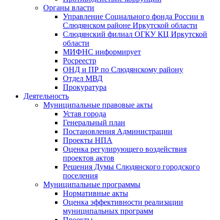
Органы власти
Управление Социального фонда России в
Слюдянском районе Иркутской области
Слюдянский филиал ОГКУ КЦ Иркутской
области
МИФНС информирует
Росреестр
ОНД и ПР по Слюдянскому району
Отдел МВД
Прокуратура
Деятельность
Муниципальные правовые акты
Устав города
Генеральный план
Постановления Администрации
Проекты НПА
Оценка регулирующего воздействия
проектов актов
Решения Думы Слюдянского городского
поселения
Муниципальные программы
Нормативные акты
Оценка эффективности реализации
муниципальных программ
Проекты