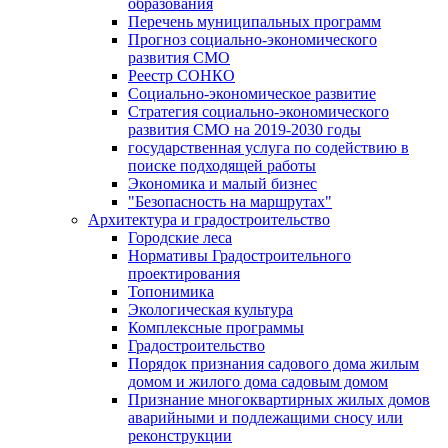
образования
Перечень муниципальных программ
Прогноз социально-экономического
развития СМО
Реестр СОНКО
Социально-экономическое развитие
Стратегия социально-экономического
развития СМО на 2019-2030 годы
государственная услуга по содействию в
поиске подходящей работы
Экономика и малый бизнес
"Безопасность на маршрутах"
Архитектура и градостроительство
Городские леса
Нормативы Градостроительного
проектирования
Топонимика
Экологическая культура
Комплексные программы
Градостроительство
Порядок признания садового дома жилым
домом и жилого дома садовым домом
Признание многоквартирных жилых домов
аварийными и подлежащими сносу или
реконструкции