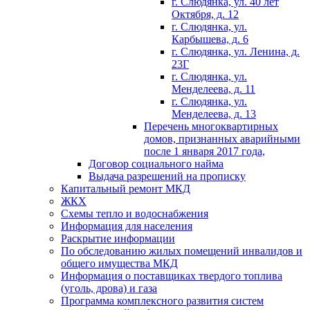
г. Слюдянка, ул. 40 лет
Октября, д. 12
г. Слюдянка, ул.
Карбышева, д. 6
г. Слюдянка, ул. Ленина, д.
23Г
г. Слюдянка, ул.
Менделеева, д. 11
г. Слюдянка, ул.
Менделеева, д. 13
Перечень многоквартирных
домов, признанных аварийными
после 1 января 2017 года,
Договор социального найма
Выдача разрешений на прописку
Капитальный ремонт МКД
ЖКХ
Схемы тепло и водоснабжения
Информация для населения
Раскрытие информации
По обследованию жилых помещений инвалидов и
общего имущества МКД
Информация о поставщиках твердого топлива
(уголь, дрова) и газа
Программа комплексного развития систем