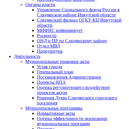
Органы власти
Управление Социального фонда России в
Слюдянском районе Иркутской области
Слюдянский филиал ОГКУ КЦ Иркутской
области
МИФНС информирует
Росреестр
ОНД и ПР по Слюдянскому району
Отдел МВД
Прокуратура
Деятельность
Муниципальные правовые акты
Устав города
Генеральный план
Постановления Администрации
Проекты НПА
Оценка регулирующего воздействия
проектов актов
Решения Думы Слюдянского городского
поселения
Муниципальные программы
Нормативные акты
Оценка эффективности реализации
муниципальных программ
Проекты