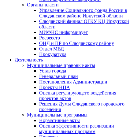
Органы власти
Управление Социального фонда России в
Слюдянском районе Иркутской области
Слюдянский филиал ОГКУ КЦ Иркутской
области
МИФНС информирует
Росреестр
ОНД и ПР по Слюдянскому району
Отдел МВД
Прокуратура
Деятельность
Муниципальные правовые акты
Устав города
Генеральный план
Постановления Администрации
Проекты НПА
Оценка регулирующего воздействия
проектов актов
Решения Думы Слюдянского городского
поселения
Муниципальные программы
Нормативные акты
Оценка эффективности реализации
муниципальных программ
Проекты