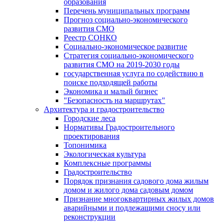
образования
Перечень муниципальных программ
Прогноз социально-экономического
развития СМО
Реестр СОНКО
Социально-экономическое развитие
Стратегия социально-экономического
развития СМО на 2019-2030 годы
государственная услуга по содействию в
поиске подходящей работы
Экономика и малый бизнес
"Безопасность на маршрутах"
Архитектура и градостроительство
Городские леса
Нормативы Градостроительного
проектирования
Топонимика
Экологическая культура
Комплексные программы
Градостроительство
Порядок признания садового дома жилым
домом и жилого дома садовым домом
Признание многоквартирных жилых домов
аварийными и подлежащими сносу или
реконструкции