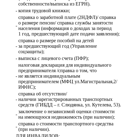
собственности/выписка из ЕГРН).
-
копия трудовой книжки;
справка о заработной плате (2НДФЛ)/ справка
о размере пенсии/ справка службы занятости
-
населения (информация о доходах за период
1 год, предшествующий дате подачи заявления);
справка о размере пособий на детей
-
за предшествующий год (Управление
соцзащиты);
-
выписка с лицевого счета (ПФР);
налоговая декларация для индивидуального
предпринимателя /справка о том, что
-
не является индивидуальным
предпринимателем (МФЦ ул.Магистральная,2/
ИФНС);
справка об отсутствии/
-
наличии зарегистрированных транспортных
средств (ГИБДД – г. Слюдянка, ул. Кутелева, 53).
заключение о независимой оценки стоимости
-
на имеющуюся недвижимость (при наличии);
справка о стоимости транспортного средства
-
(при наличии).
ДЛЯ ИНВАЛИДОВ: