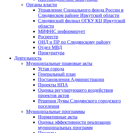
Органы власти
Управление Социального фонда России в
Слюдянском районе Иркутской области
Слюдянский филиал ОГКУ КЦ Иркутской
области
МИФНС информирует
Росреестр
ОНД и ПР по Слюдянскому району
Отдел МВД
Прокуратура
Деятельность
Муниципальные правовые акты
Устав города
Генеральный план
Постановления Администрации
Проекты НПА
Оценка регулирующего воздействия
проектов актов
Решения Думы Слюдянского городского
поселения
Муниципальные программы
Нормативные акты
Оценка эффективности реализации
муниципальных программ
Проекты