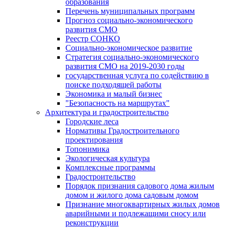
образования
Перечень муниципальных программ
Прогноз социально-экономического
развития СМО
Реестр СОНКО
Социально-экономическое развитие
Стратегия социально-экономического
развития СМО на 2019-2030 годы
государственная услуга по содействию в
поиске подходящей работы
Экономика и малый бизнес
"Безопасность на маршрутах"
Архитектура и градостроительство
Городские леса
Нормативы Градостроительного
проектирования
Топонимика
Экологическая культура
Комплексные программы
Градостроительство
Порядок признания садового дома жилым
домом и жилого дома садовым домом
Признание многоквартирных жилых домов
аварийными и подлежащими сносу или
реконструкции