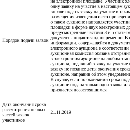
на электронной площадке. Участник эл
одну заявку на участие в настоящем а
вправе подать заявку на участие в так
размещения извещения о его проведен
о таком аукционе направляется участн
площадки в форме двух электронных до
предусмотренные частями 3 и 5 статья
документы подаются одновременно. В 
Порядок подачи заявок
информации, содержащейся в документ
электронного аукциона в соответствии 
аукционная комиссия обязана отстранит
в электронном аукционе на любом этап
аукциона, подавший заявку на участие 
заявку не позднее даты окончания срока
аукционе, направив об этом уведомлен
В случае, если по окончании срока под
аукционе подана только одна заявка ил
признается несостоявшимся.
Дата окончания срока
рассмотрения первых
21.11.2019
частей заявок
участников