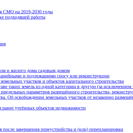
ия СМО на 2019-2030 годы
ске подходящей работы
ния
мом и жилого дома садовым домом
варийными и подлежащими сносу или реконструкции
земельных участков и объектов капитального строительства
таве таких земель из одной категории в другую (за исключением 
 предельных параметров разрешённого строительства, реконстру
ва. Об освобождении земельных участков от незаконно размещё
я ранее учтённых объектов недвижимости
 после завершения переустройства и (или) перепланировки