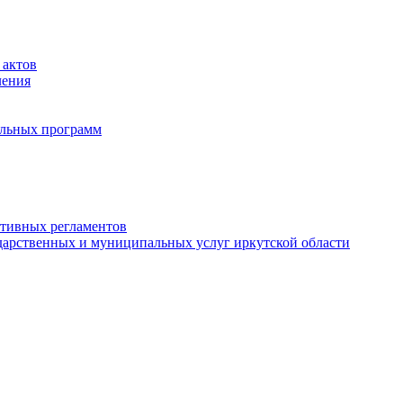
 актов
ления
альных программ
ативных регламентов
дарственных и муниципальных услуг иркутской области