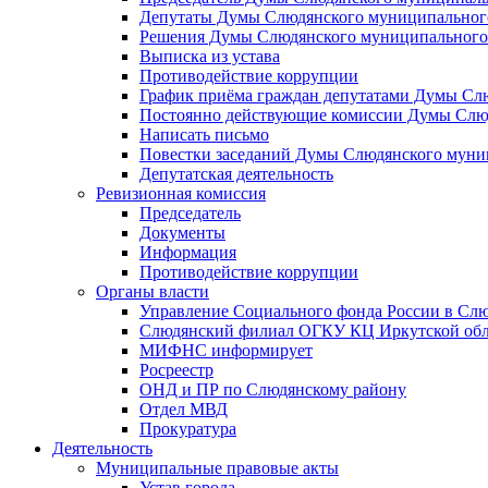
Депутаты Думы Слюдянского муниципального
Решения Думы Слюдянского муниципального
Выписка из устава
Противодействие коррупции
График приёма граждан депутатами Думы Сл
Постоянно действующие комиссии Думы Слюд
Написать письмо
Повестки заседаний Думы Слюдянского муни
Депутатская деятельность
Ревизионная комиссия
Председатель
Документы
Информация
Противодействие коррупции
Органы власти
Управление Социального фонда России в Слю
Слюдянский филиал ОГКУ КЦ Иркутской обл
МИФНС информирует
Росреестр
ОНД и ПР по Слюдянскому району
Отдел МВД
Прокуратура
Деятельность
Муниципальные правовые акты
Устав города