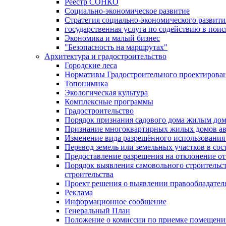
Реестр СОНКО
Социально-экономическое развитие
Стратегия социально-экономического развит
государственная услуга по содействию в пои
Экономика и малый бизнес
"Безопасность на маршрутах"
Архитектура и градостроительство
Городские леса
Нормативы Градостроительного проектирова
Топонимика
Экологическая культура
Комплексные программы
Градостроительство
Порядок признания садового дома жилым до
Признание многоквартирных жилых домов а
Изменение вида разрешённого использования 
Перевод земель или земельных участков в сос
Предоставление разрешения на отклонение от
Порядок выявления самовольного строительст
строительства
Проект решения о выявлении правообладател
Реклама
Информационное сообщение
Генеральный План
Положение о комиссии по приемке помещения