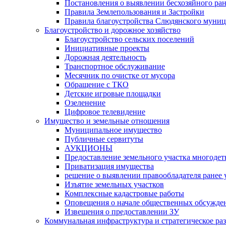
Постановления о выявлении бесхозяйного ра
Правила Землепользования и Застройки
Правила благоустройства Слюдянского муниц
Благоустройство и дорожное хозяйство
Благоустройство сельских поселений
Инициативные проекты
Дорожная деятельность
Транспортное обслуживание
Месячник по очистке от мусора
Обращение с ТКО
Детские игровые площадки
Озеленение
Цифровое телевидение
Имущество и земельные отношения
Муниципальное имущество
Публичные сервитуты
АУКЦИОНЫ
Предоставление земельного участка многоде
Приватизация имущества
решение о выявлении правообладателя ранее
Изъятие земельных участков
Комплексные кадастровые работы
Оповещения о начале общественных обсужде
Извещения о предоставлении ЗУ
Коммунальная инфраструктура и стратегическое ра