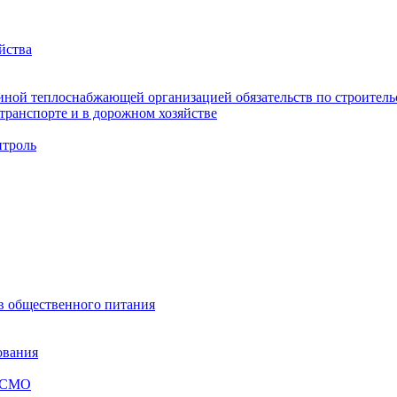
йства
ной теплоснабжающей организацией обязательств по строительс
ранспорте и в дорожном хозяйстве
троль
ов общественного питания
ования
я СМО