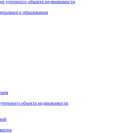
нее учтенного объекта недвижимости
ипального образования
тным
 учтенного объекта недвижимости
ний
звитие