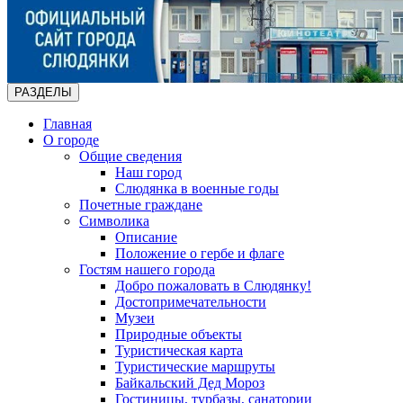
РАЗДЕЛЫ
Главная
О городе
Общие сведения
Наш город
Слюдянка в военные годы
Почетные граждане
Символика
Описание
Положение о гербе и флаге
Гостям нашего города
Добро пожаловать в Слюдянку!
Достопримечательности
Музеи
Природные объекты
Туристическая карта
Туристические маршруты
Байкальский Дед Мороз
Гостиницы, турбазы, санатории