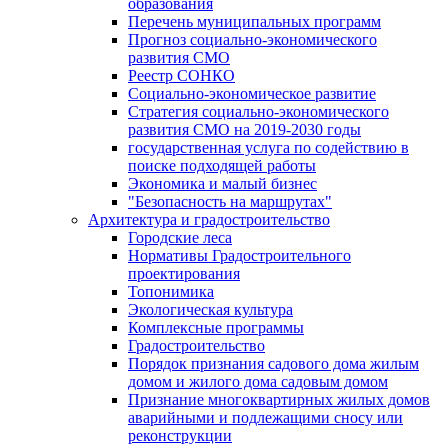
образования
Перечень муниципальных программ
Прогноз социально-экономического
развития СМО
Реестр СОНКО
Социально-экономическое развитие
Стратегия социально-экономического
развития СМО на 2019-2030 годы
государственная услуга по содействию в
поиске подходящей работы
Экономика и малый бизнес
"Безопасность на маршрутах"
Архитектура и градостроительство
Городские леса
Нормативы Градостроительного
проектирования
Топонимика
Экологическая культура
Комплексные программы
Градостроительство
Порядок признания садового дома жилым
домом и жилого дома садовым домом
Признание многоквартирных жилых домов
аварийными и подлежащими сносу или
реконструкции