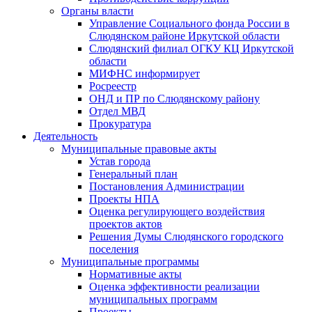
Органы власти
Управление Социального фонда России в
Слюдянском районе Иркутской области
Слюдянский филиал ОГКУ КЦ Иркутской
области
МИФНС информирует
Росреестр
ОНД и ПР по Слюдянскому району
Отдел МВД
Прокуратура
Деятельность
Муниципальные правовые акты
Устав города
Генеральный план
Постановления Администрации
Проекты НПА
Оценка регулирующего воздействия
проектов актов
Решения Думы Слюдянского городского
поселения
Муниципальные программы
Нормативные акты
Оценка эффективности реализации
муниципальных программ
Проекты