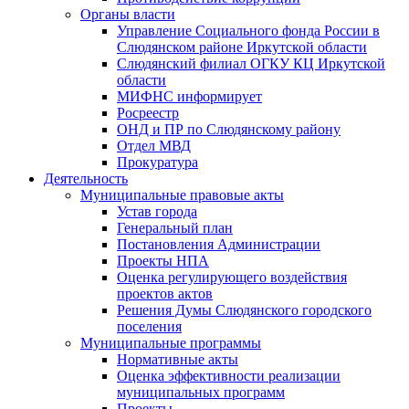
Органы власти
Управление Социального фонда России в
Слюдянском районе Иркутской области
Слюдянский филиал ОГКУ КЦ Иркутской
области
МИФНС информирует
Росреестр
ОНД и ПР по Слюдянскому району
Отдел МВД
Прокуратура
Деятельность
Муниципальные правовые акты
Устав города
Генеральный план
Постановления Администрации
Проекты НПА
Оценка регулирующего воздействия
проектов актов
Решения Думы Слюдянского городского
поселения
Муниципальные программы
Нормативные акты
Оценка эффективности реализации
муниципальных программ
Проекты