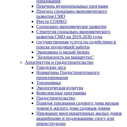
образования
Перечень муниципальных программ
Прогноз социально-экономического
развития СМО
Реестр СОНКО
Социально-экономическое развитие
Стратегия социально-экономического
развития СМО на 2019-2030 годы
государственная услуга по содействию в
поиске подходящей работы
Экономика и малый бизнес
"Безопасность на маршрутах"
Архитектура и градостроительство
Городские леса
Нормативы Градостроительного
проектирования
Топонимика
Экологическая культура
Комплексные программы
Градостроительство
Порядок признания садового дома жилым
домом и жилого дома садовым домом
Признание многоквартирных жилых домов
аварийными и подлежащими сносу или
реконструкции