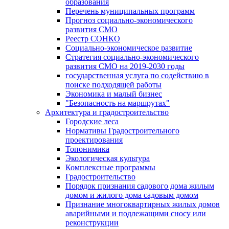
образования
Перечень муниципальных программ
Прогноз социально-экономического
развития СМО
Реестр СОНКО
Социально-экономическое развитие
Стратегия социально-экономического
развития СМО на 2019-2030 годы
государственная услуга по содействию в
поиске подходящей работы
Экономика и малый бизнес
"Безопасность на маршрутах"
Архитектура и градостроительство
Городские леса
Нормативы Градостроительного
проектирования
Топонимика
Экологическая культура
Комплексные программы
Градостроительство
Порядок признания садового дома жилым
домом и жилого дома садовым домом
Признание многоквартирных жилых домов
аварийными и подлежащими сносу или
реконструкции