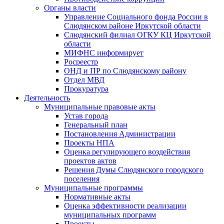
Органы власти
Управление Социального фонда России в
Слюдянском районе Иркутской области
Слюдянский филиал ОГКУ КЦ Иркутской
области
МИФНС информирует
Росреестр
ОНД и ПР по Слюдянскому району
Отдел МВД
Прокуратура
Деятельность
Муниципальные правовые акты
Устав города
Генеральный план
Постановления Администрации
Проекты НПА
Оценка регулирующего воздействия
проектов актов
Решения Думы Слюдянского городского
поселения
Муниципальные программы
Нормативные акты
Оценка эффективности реализации
муниципальных программ
Проекты