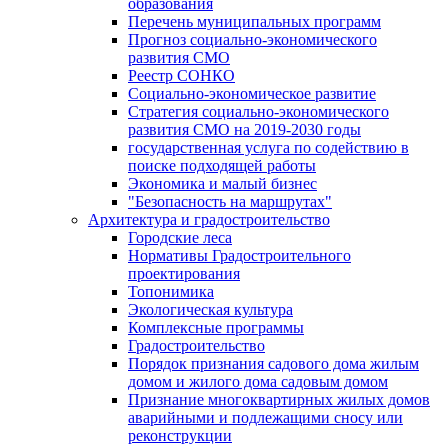
образования
Перечень муниципальных программ
Прогноз социально-экономического
развития СМО
Реестр СОНКО
Социально-экономическое развитие
Стратегия социально-экономического
развития СМО на 2019-2030 годы
государственная услуга по содействию в
поиске подходящей работы
Экономика и малый бизнес
"Безопасность на маршрутах"
Архитектура и градостроительство
Городские леса
Нормативы Градостроительного
проектирования
Топонимика
Экологическая культура
Комплексные программы
Градостроительство
Порядок признания садового дома жилым
домом и жилого дома садовым домом
Признание многоквартирных жилых домов
аварийными и подлежащими сносу или
реконструкции