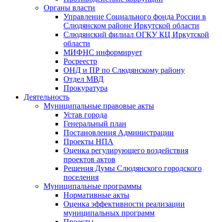
Органы власти
Управление Социального фонда России в
Слюдянском районе Иркутской области
Слюдянский филиал ОГКУ КЦ Иркутской
области
МИФНС информирует
Росреестр
ОНД и ПР по Слюдянскому району
Отдел МВД
Прокуратура
Деятельность
Муниципальные правовые акты
Устав города
Генеральный план
Постановления Администрации
Проекты НПА
Оценка регулирующего воздействия
проектов актов
Решения Думы Слюдянского городского
поселения
Муниципальные программы
Нормативные акты
Оценка эффективности реализации
муниципальных программ
Проекты