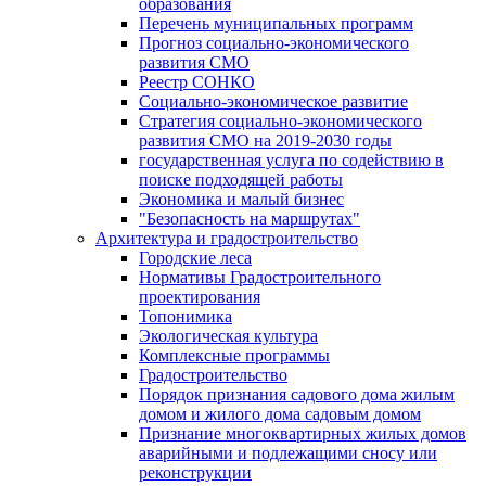
образования
Перечень муниципальных программ
Прогноз социально-экономического
развития СМО
Реестр СОНКО
Социально-экономическое развитие
Стратегия социально-экономического
развития СМО на 2019-2030 годы
государственная услуга по содействию в
поиске подходящей работы
Экономика и малый бизнес
"Безопасность на маршрутах"
Архитектура и градостроительство
Городские леса
Нормативы Градостроительного
проектирования
Топонимика
Экологическая культура
Комплексные программы
Градостроительство
Порядок признания садового дома жилым
домом и жилого дома садовым домом
Признание многоквартирных жилых домов
аварийными и подлежащими сносу или
реконструкции