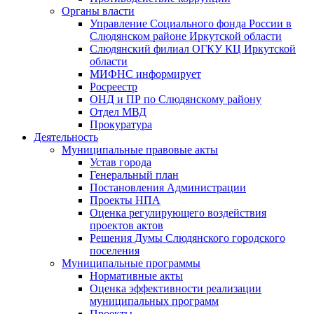
Органы власти
Управление Социального фонда России в
Слюдянском районе Иркутской области
Слюдянский филиал ОГКУ КЦ Иркутской
области
МИФНС информирует
Росреестр
ОНД и ПР по Слюдянскому району
Отдел МВД
Прокуратура
Деятельность
Муниципальные правовые акты
Устав города
Генеральный план
Постановления Администрации
Проекты НПА
Оценка регулирующего воздействия
проектов актов
Решения Думы Слюдянского городского
поселения
Муниципальные программы
Нормативные акты
Оценка эффективности реализации
муниципальных программ
Проекты