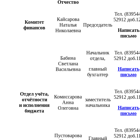
Отчество
Тел. (83954
Кайсарова
52912 доб.1
Комитет
Наталья
Председатель
финансов
Написать
Николаевна
письмо
Начальник
Тел. (83954
Бабина
отдела,
52912 доб.1
Светлана
главный
Написать
Васильевна
бухгалтер
письмо
Тел. (83954
Отдел учёта,
Комиссарова
52912 доб.1
отчётности
заместитель
Анна
и исполнения
начальника
Написать
Олеговна
бюджета
письмо
Тел. (83954
Пустоварова
52912 доб.1
Главный