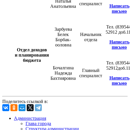
Наталья
специалист
Написать
Анатольевна
письмо
Тел. (83954
Зарбуева
52912 доб.1
Белек
Начальник
Борбак-
отдела
Написать
ооловна
письмо
Отдел
доходов
и планирования
бюджета
Тел. (83954
Бочалгина
52912доб.1
Главный
Надежда
специалист
Написать
Бахтияровна
письмо
Поделитесь ссылкой в:
Администрация
Глава города
Структура администрации