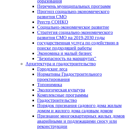
образования
Перечень муниципальных программ
Прогноз социально-экономического
развития СМО
Реестр СОНКО
Социально-экономическое развитие
Стратегия социально-экономического
развития СМО на 2019-2030 годы
государственная услуга по содействию в
поиске подходящей работы
Экономика и малый бизнес
"Безопасность на маршрутах"
Архитектура и градостроительство
Городские леса
Нормативы Градостроительного
проектирования
Топонимика
Экологическая культура
Комплексные программы
Градостроительство
Порядок признания садового дома жилым
домом и жилого дома садовым домом
Признание многоквартирных жилых домов
аварийными и подлежащими сносу или
реконструкции