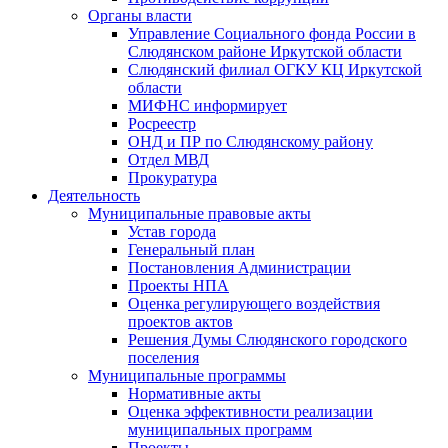
Органы власти
Управление Социального фонда России в
Слюдянском районе Иркутской области
Слюдянский филиал ОГКУ КЦ Иркутской
области
МИФНС информирует
Росреестр
ОНД и ПР по Слюдянскому району
Отдел МВД
Прокуратура
Деятельность
Муниципальные правовые акты
Устав города
Генеральный план
Постановления Администрации
Проекты НПА
Оценка регулирующего воздействия
проектов актов
Решения Думы Слюдянского городского
поселения
Муниципальные программы
Нормативные акты
Оценка эффективности реализации
муниципальных программ
Проекты