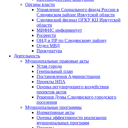
Органы власти
Управление Социального фонда России в
Слюдянском районе Иркутской области
Слюдянский филиал ОГКУ КЦ Иркутской
области
МИФНС информирует
Росреестр
ОНД и ПР по Слюдянскому району
Отдел МВД
Прокуратура
Деятельность
Муниципальные правовые акты
Устав города
Генеральный план
Постановления Администрации
Проекты НПА
Оценка регулирующего воздействия
проектов актов
Решения Думы Слюдянского городского
поселения
Муниципальные программы
Нормативные акты
Оценка эффективности реализации
муниципальных программ
Проекты