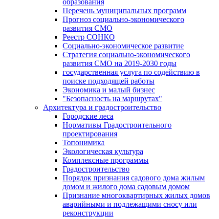
образования
Перечень муниципальных программ
Прогноз социально-экономического
развития СМО
Реестр СОНКО
Социально-экономическое развитие
Стратегия социально-экономического
развития СМО на 2019-2030 годы
государственная услуга по содействию в
поиске подходящей работы
Экономика и малый бизнес
"Безопасность на маршрутах"
Архитектура и градостроительство
Городские леса
Нормативы Градостроительного
проектирования
Топонимика
Экологическая культура
Комплексные программы
Градостроительство
Порядок признания садового дома жилым
домом и жилого дома садовым домом
Признание многоквартирных жилых домов
аварийными и подлежащими сносу или
реконструкции